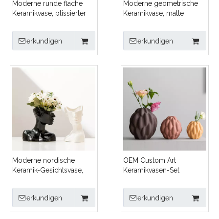
Moderne runde flache
Moderne geometrische
Keramikvase, plissierter
Keramikvase, matte
geriffelter Blumentopf,
Sandstruktur, abstrakter
mattschwarz, weiß,
Blumentopf für nordische
erkundigen
erkundigen
nordische
Heimdekoration,
Heimdekoration,
Großhandel,
Großhandel, kreative
modernistische
gerippte Porzellan-
Steinzeug-Kunsthandwerk
Tischvase
Moderne nordische
OEM Custom Art
Keramik-Gesichtsvase,
Keramikvasen-Set
abstrakter menschlicher
(S/M/L), moderner, matt
Kopf, Blumentopf,
strukturierter Knospen-
erkundigen
erkundigen
Großhandel, kreative
Blumentopf für den
Porzellan-Körperbüste-
Großhandel