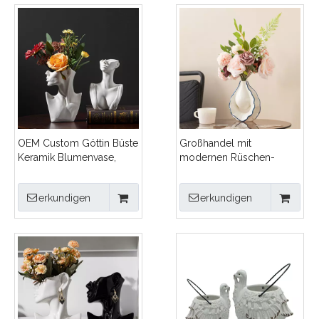
Vase für Heimdekoration
OEM Custom Göttin Büste
Großhandel mit
Keramik Blumenvase,
modernen Rüschen-
moderne weibliche Büste
Keramikvasen mit
Skulptur Pflanzer für Hotel
künstlichen Blumen,
erkundigen
erkundigen
Büro Dekor
anpassbares OEM/ODM-
Blumenarrangement-
Herzstück für die Heim-
und Hoteldekoration