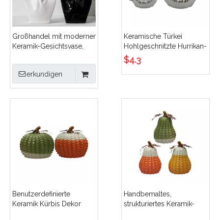
Großhandel mit moderner
Keramische Türkei
Keramik-Gesichtsvase,
Hohlgeschnitzte Hurrikan-
Büstenstatue für
Kerzenlaterne mit
$
4.3
Heimdekoration, OEM-
Metallgriff, hängende
erkundigen
kundenspezifischer
Herbst-Erntedank-
Porzellan-Menschenkopf-
Heimdekoration im
Blumentopf, Schmuck-
Großhandel
Display-Halter
Benutzerdefinierte
Handbemaltes,
Keramik Kürbis Dekor
strukturiertes Keramik-
OEM ODM Diamant Textur
Kürbisstatuen-Set,