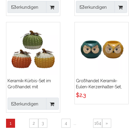
Porzellan Figuren Set für
Herbsternte-Porzellan-
erkundigen
erkundigen
Thanksgiving Halloween
Weihnachtsornament mit
Home Dekoration
Metallakzenten. Hersteller
Keramik-Kürbis-Set im
Großhandel Keramik-
Großhandel mit
Eulen-Kerzenhalter-Set,
Metallblättern,
3D-Tier-Teelichtständer,
$
2.3
Herbsternte,
glasiertes Porzellan,
erkundigen
Thanksgiving,
Eulen-Votivkerzenhalter,
Tischdekoration,
Heimdekoration
strukturierte Porzellanfigur
1
2
3
4
...
164
»