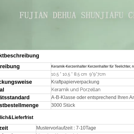
ktbeschreibung
reibung
Keramik-Kerzenhalter Kerzenhalter für Teelichter, 
10,5 * 10,5 * 8,5 cm 9*9*7cm
ckungsweise
Kraftpapierverpackung
al
Keramik und Porzellan
ätsstandard
A-B-Klasse oder entsprechend Ihren A
stbestellmenge
3000 Stück
lich&Lieferfrist
eit
Mustervorlaufzeit
:
7-
1
0
Tage