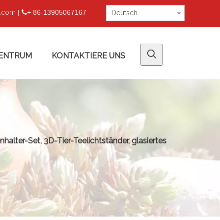
u.com
|
+ 86-13905067167

Deutsch
ENTRUM
KONTAKTIERE UNS
alter-Set, 3D-Tier-Teelichtständer, glasiertes