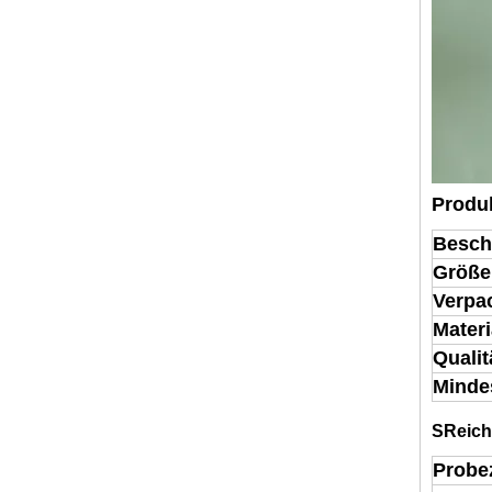
Produ
Besch
Größe
Verpa
Materi
Qualit
Minde
S
Reich
Probez