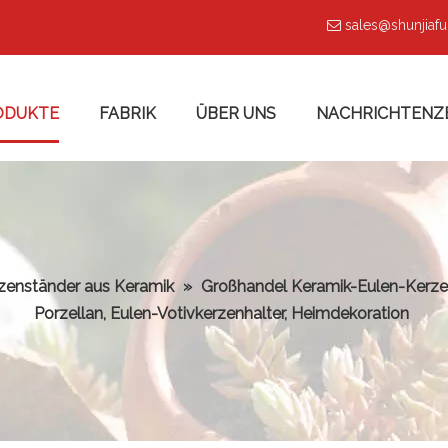
sales@shunjiaf

ODUKTE
FABRIK
ÜBER UNS
NACHRICHTENZ
zenständer aus Keramik
»
Großhandel Keramik-Eulen-Kerzenh
Porzellan, Eulen-Votivkerzenhalter, Heimdekoration