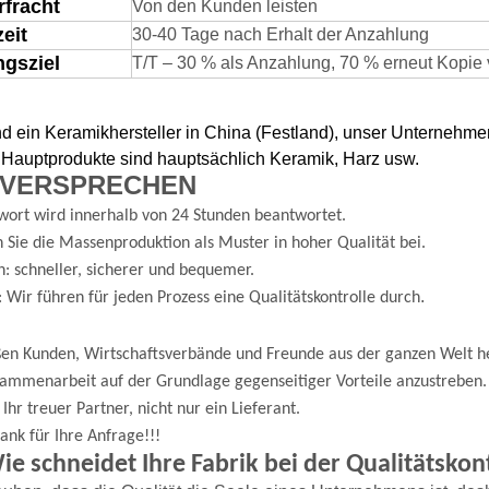
rfracht
Von den Kunden leisten
zeit
30-40 Tage nach Erhalt der Anzahlung
ngsziel
T/T – 30 % als Anzahlung, 70 % erneut Kopie 
nd ein Keramikhersteller in China (Festland), unser Unterneh
Hauptprodukte sind hauptsächlich Keramik, Harz usw
.
 VERSPRECHEN
wort wird innerhalb von 24 Stunden beantwortet.
 Sie die Massenproduktion als Muster in hoher Qualität bei.
n: schneller, sicherer und bequemer.
.
: Wir führen für jeden Prozess eine Qualitätskontrolle durch
ßen Kunden, Wirtschaftsverbände und Freunde aus der ganzen Welt h
ammenarbeit auf der Grundlage gegenseitiger Vorteile anzustreben.
 Ihr treuer Partner, nicht nur ein Lieferant.
ank für Ihre Anfrage!!!
e schneidet Ihre Fabrik bei der Qualitätskon