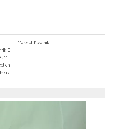
Material::
Keramik
mik-E
 ODM
eelich
henk-