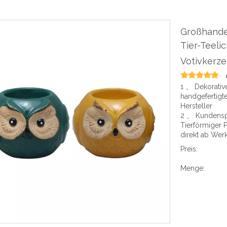
Großhandel
Tier-Teelic
Votivkerze
1 、 Dekorative
handgefertigte
Hersteller
2 、 Kundensp
Tierförmiger 
direkt ab Wer
Preis:
Menge: