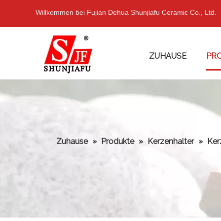
Willkommen bei Fujian Dehua Shunjiafu Ceramic Co., Ltd.
ZUHAUSE
PR
Zuhause
»
Produkte
»
Kerzenhalter
»
Ker