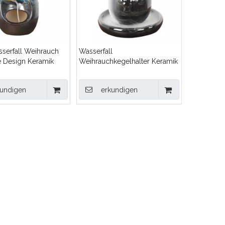
serfall Weihrauch
Wasserfall
e Design Keramik
Weihrauchkegelhalter Keramik
Weihrauch Brenner
Backflow Weihrauch Brenner
kundigen
erkundigen