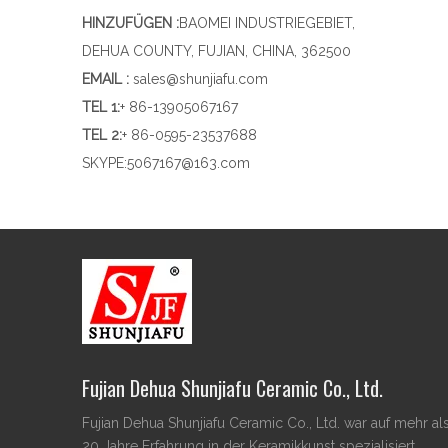
HINZUFÜGEN :
BAOMEI INDUSTRIEGEBIET,
DEHUA COUNTY, FUJIAN, CHINA, 362500
EMAIL :
sales@shunjiafu.com
TEL 1
:
+ 86-13905067167
TEL 2:
+ 86-0595-23537688
SKYPE:
5067167@163.com
Fujian Dehua Shunjiafu Ceramic Co., Ltd.
Fujian Dehua Shunjiafu Ceramic Co., Ltd. war auf mehr al
20 Jahre Erfahrung in der Keramikkunst spezialisiert.