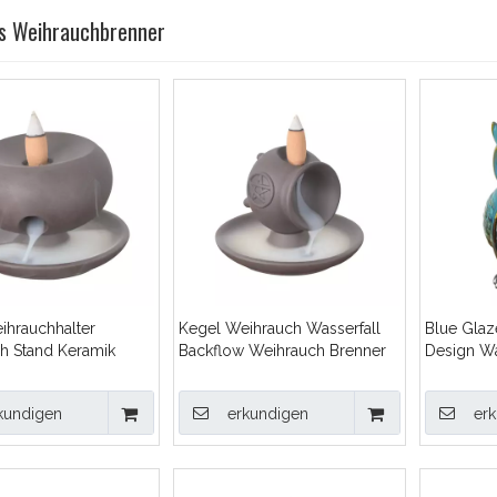
ss Weihrauchbrenner
ihrauchhalter
Kegel Weihrauch Wasserfall
Blue Glaz
h Stand Keramik
Backflow Weihrauch Brenner
Design Wa
 Weihrauch Brenner
handgefertigte Keramik -
Weihrauch
Censer -Weihrauchhalter
Backflow 
kundigen
erkundigen
er