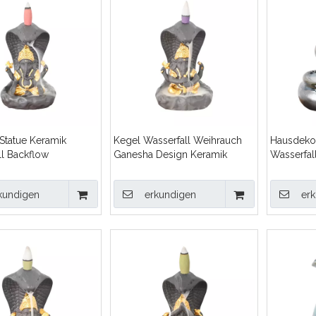
Statue Keramik
Kegel Wasserfall Weihrauch
Hausdekor
ll Backflow
Ganesha Design Keramik
Wasserfal
hbrenner
Backflow Weihrauch Brenner
Weihrauc
kundigen
erkundigen
er