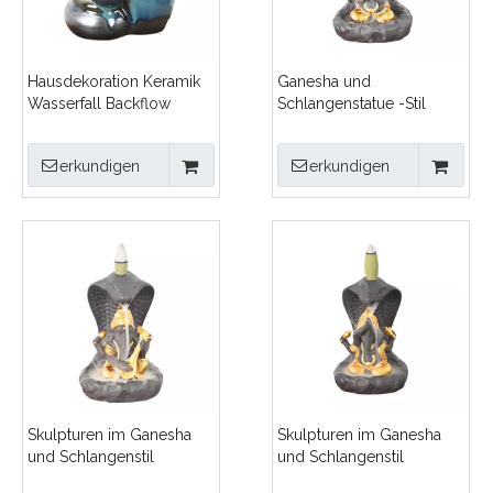
Hausdekoration Keramik
Ganesha und
Wasserfall Backflow
Schlangenstatue -Stil
Weihrauchbrenner
Design Keramik
Wasserfall Backflow
erkundigen
erkundigen
Weihrauch Brenner
Skulpturen im Ganesha
Skulpturen im Ganesha
und Schlangenstil
und Schlangenstil
Ganesha Stil Design
Ganesha Stil Design