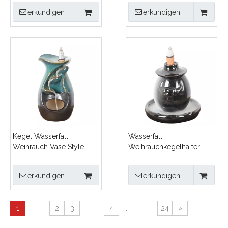
Keramik Wasserfall
Keramik Wasserfall
erkundigen
erkundigen
Backflow
Backflow
Weihrauchbrenner
Weihrauchbrenner
Kegel Wasserfall
Wasserfall
Weihrauch Vase Style
Weihrauchkegelhalter
Design Keramik Backflow
Keramik Backflow
Weihrauch Brenner
Weihrauch Brenner
erkundigen
erkundigen
1
2
3
4
...
24
»