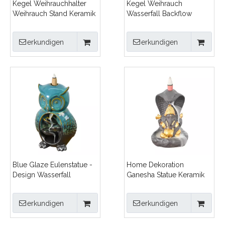
Kegel Weihrauchhalter
Kegel Weihrauch
Weihrauch Stand Keramik
Wasserfall Backflow
Backflow Weihrauch
Weihrauch Brenner
Brenner
handgefertigte Keramik -
erkundigen
erkundigen
Censer -Weihrauchhalter
Blue Glaze Eulenstatue -
Home Dekoration
Design Wasserfall
Ganesha Statue Keramik
Weihrauchkegelhalter
Wasserfall Backflow
Keramik Backflow
Weihrauch Brenner
erkundigen
erkundigen
Weihrauch Brenner