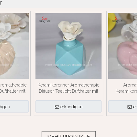
r
Aromatherapie
Keramikbrenner Aromatherapie
Aromat
Dufthalter mit
Diffusor Teelicht Dufthalter mit
Keramikbre
/ a
Blume / B.
Teelicht Dufth
digen
erkundigen
e
MEHR PRODUKTE