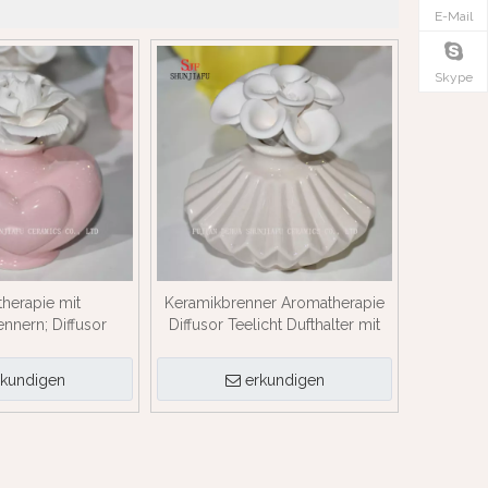
E-Mail
Skype
herapie mit
Keramikbrenner Aromatherapie
nnern; Diffusor
Diffusor Teelicht Dufthalter mit
alter mit Blume / C.
Blume / D.
rkundigen
erkundigen