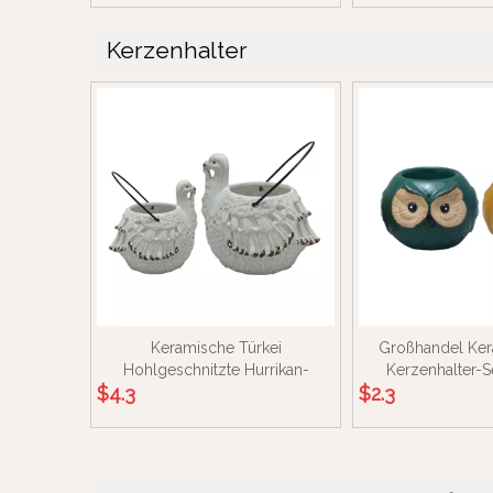
Kerzenhalter
Keramische Türkei
Großhandel Ker
Hohlgeschnitzte Hurrikan-
Kerzenhalter-Se
$
4.3
$
2.3
Kerzenlaterne mit Metallgriff,
Teelichtständer
hängende Herbst-Erntedank-
Porzellan,
Heimdekoration im Großhandel
Votivkerzen
Heimdeko