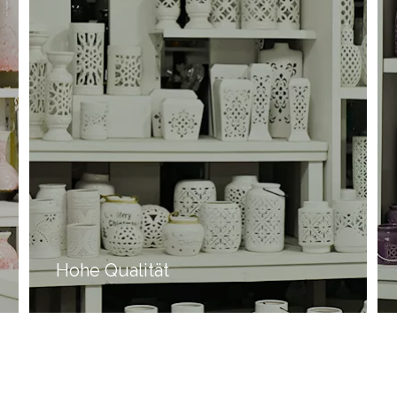
Hohe Qualität
Fujian Dehua Shunjiafu Ceramics Co.
Ltd war auf
,
Keramik und mehr als 20 Jahre Erfahrung
spezialisiert
Für unser Unternehmen
früher als
,
,
eine OEM-Fabrik bekannt
als die Entwicklung auf
,
dem Markt
Wir sind in einem neuen Unternehmen
,
im Jahr 2011 gefunden.