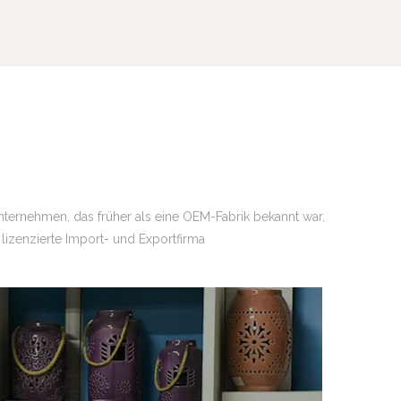
Unternehmen, das früher als eine OEM-Fabrik bekannt war,
lizenzierte Import- und Exportfirma