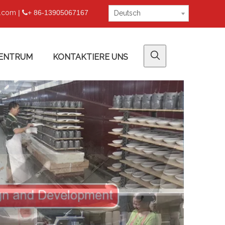
u.com
|
+ 86-13905067167

Deutsch
ENTRUM
KONTAKTIERE UNS