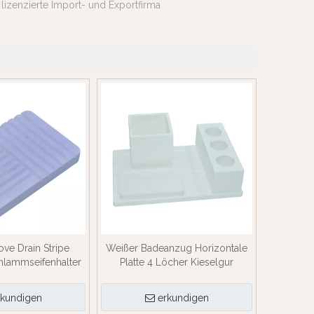
lizenzierte Import- und Exportfirma
ove Drain Stripe
Weißer Badeanzug Horizontale
lammseifenhalter
Platte 4 Löcher Kieselgur
Zahnbürstenhalter
Zahnbürstenhalter Seifenschale
rkundigen
erkundigen
usw. Anzug