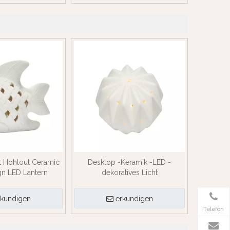
t Hohlout Ceramic
Desktop -Keramik -LED -
gn LED Lantern
dekoratives Licht
rkundigen
erkundigen
Telefon