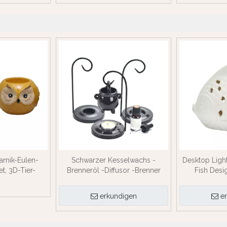
amik-Eulen-
Schwarzer Kesselwachs -
Desktop Ligh
t, 3D-Tier-
Brenneröl -Diffusor -Brenner
Fish Desi
, glasiertes
Wachs wärmer schwarz glasiert
 Eulen-
Ölbrenner
erkundigen
e
halter,
ration