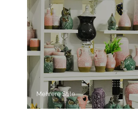
Mehrere Stile
Haben Sie eine lizenzierte Import- und
Exportfirma
eine eigene
,
Designentwicklung
Produktion und Verkauf, um
,
den unterschiedlichen Wünschen des Kunden
gerecht zu werden
Sie geben uns nur eine Idee
,
oder ein Bild
Wir können die Probe für Sie
,