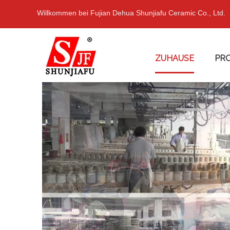
Willkommen bei Fujian Dehua Shunjiafu Ceramic Co., Ltd.
ZUHAUSE
PR