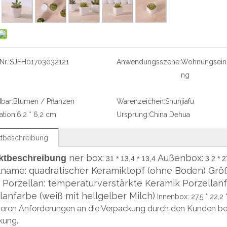
r.:
SJFH01703032121
Anwendungsszene:
Wohnungseinr
ng
bar:
Blumen / Pflanzen
Warenzeichen:
Shunjiafu
ation:
6,2 * 6,2 cm
Ursprung:
China Dehua
tbeschreibung
ner box:
Außenbox:
ktbeschreibung
31 * 13,4 * 13,4
3
2 * 2
lname: quadratischer Keramiktopf (ohne Boden) Größe
 Porzellan: temperaturverstärkte Keramik Porzellan
lanfarbe (weiß mit hellgelber Milch)
Innenbox: 27,5 * 22,2 
eren Anforderungen an die Verpackung durch den Kunden bes
kung.