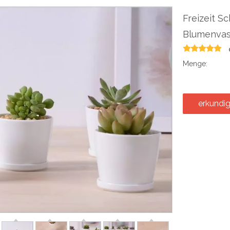
Freizeit S
Blumenva
Menge:
erkundi