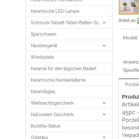
Keramische LED-Lampe
Anteil an:
Schmuck-Tablett-Teller-Platten-Schmuck-Unterstützung
Sparschwein
Modell N
Haustiergerät
Windspiele
Anwend
Keramik für den täglichen Bedarf
Spezifik
Keramische Hurrikanlaterne
Produk
Keramikglas
Produ
Weihnachtsgeschenk
Artike
45pc -
Halloween Geschenk
Porzel
Buddha-Statue
besond
Verpac
Ostertag