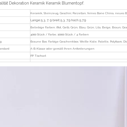
lität Dekoration Keramik Keramik Blumentopf.
Keramik, Steinzeug, Geschirr, Porzellan, feines Bone China, neues
Lange
:
5,3, 7, 9 breit
:
5,3, 7,9 hoch
:
5,7,9
Beliebige Farben. (Rot, Gelb, Grün, Blau, Grün, Lila, Beige, Braun, Gr
4000 Stück / Farbe; 10000 Stück / 4 Farben
g
Braune Box; Farbige Geschenkbox; Weiße Kiste; Palette, Polyfoam, D
tandard
A-B-Klasse oder gemäß Ihren Anforderungen
PP Tischset