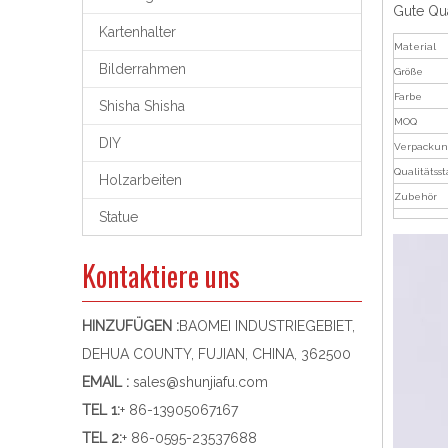
Gute Qua
Kartenhalter
Material
Bilderrahmen
Größe
Farbe
Shisha Shisha
MOQ
DIY
Verpackun
Qualitätss
Holzarbeiten
Zubehör
Statue
Kontaktiere uns
HINZUFÜGEN :
BAOMEI INDUSTRIEGEBIET,
DEHUA COUNTY, FUJIAN, CHINA, 362500
EMAIL :
sales@shunjiafu.com
TEL 1
:
+ 86-13905067167
TEL 2:
+ 86-0595-23537688