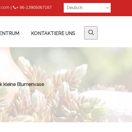
u.com
|
+ 86-13905067167

Deutsch
ENTRUM
KONTAKTIERE UNS
mik kleine Blumenvase