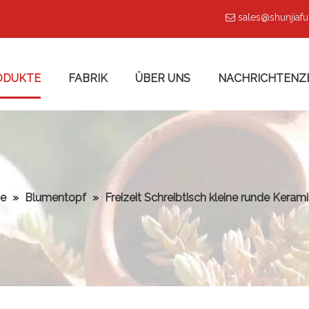
sales@shunjiaf

ODUKTE
FABRIK
ÜBER UNS
NACHRICHTENZ
te
»
Blumentopf
»
Freizeit Schreibtisch kleine runde Kera