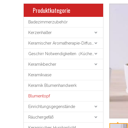
Produktkategorie
Badezimmerzubehör
Kerzenhalter
Keramischer Aromatherapie-Diffusor
Geschirr Notwendigkeiten（Küchenutensilien）
Keramikbecher
Keramikvase
Keramik Blumenhandwerk
Blumentopf
Einrichtungsgegenstände
Räuchergefäß
Keramisches Hurrikanlicht