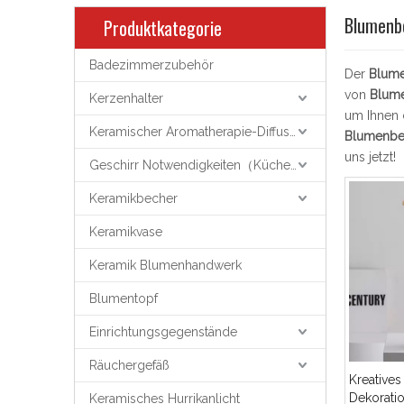
Blumenb
Produktkategorie
Badezimmerzubehör
Der
Blume
von
Blume
Kerzenhalter
um Ihnen 
Keramischer Aromatherapie-Diffusor
Blumenbe
uns jetzt!
Geschirr Notwendigkeiten（Küchenutensilien）
Keramikbecher
Keramikvase
Keramik Blumenhandwerk
Blumentopf
Einrichtungsgegenstände
Räuchergefäß
Kreative
Dekorati
Keramisches Hurrikanlicht