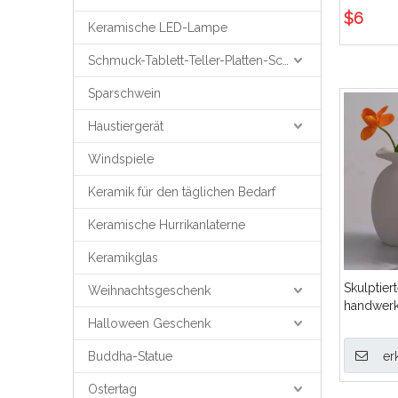
Keramikv
$
6
Keramische LED-Lampe
Schmuck-Tablett-Teller-Platten-Schmuck-Unterstützung
Sparschwein
Haustiergerät
Windspiele
Keramik für den täglichen Bedarf
Keramische Hurrikanlaterne
Keramikglas
Skulptier
Weihnachtsgeschenk
handwerk
Halloween Geschenk
für ansp
Buddha-Statue
er
Ostertag