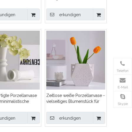
für moderne Innenräume
kundigen
erkundigen
Telefon
E-Mail
tigte Porzellanvase
Zeitlose weiße Porzellanvase -
inimalistische
vielseitiges Blumenstück für
Skype
ramikvase
jeden Raum
kundigen
erkundigen