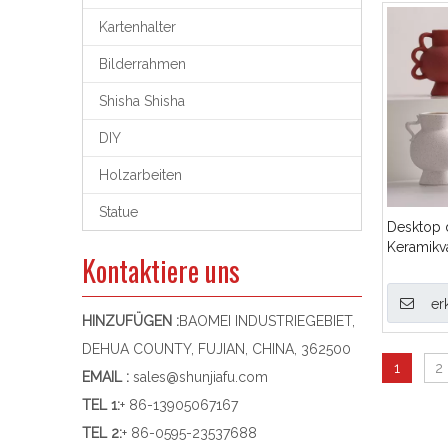
Kartenhalter
Bilderrahmen
Shisha Shisha
DIY
Holzarbeiten
Statue
Desktop 
Keramikv
Kontaktiere uns
er
HINZUFÜGEN :
BAOMEI INDUSTRIEGEBIET,
DEHUA COUNTY, FUJIAN, CHINA, 362500
1
2
EMAIL :
sales@shunjiafu.com
TEL 1
:
+ 86-13905067167
TEL 2:
+ 86-0595-23537688