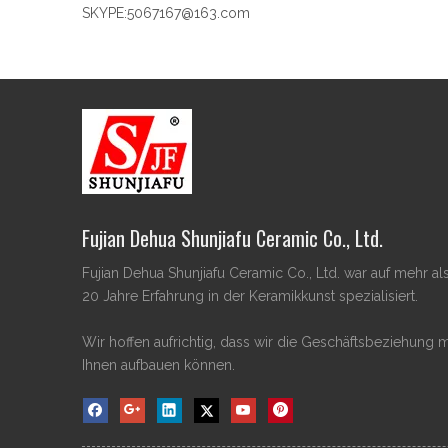
SKYPE:
5067167@163.com
Fujian Dehua Shunjiafu Ceramic Co., Ltd.
Fujian Dehua Shunjiafu Ceramic Co., Ltd. war auf mehr al
20 Jahre Erfahrung in der Keramikkunst spezialisiert.
Wir hoffen aufrichtig, dass wir die Geschäftsbeziehung m
Ihnen aufbauen können.