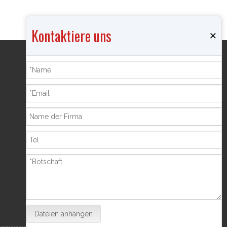
Kontaktiere uns
×
Produkte
Räuchergefäß
Schmuckkästchen
Pfefferflasche
Bilderrahmen
Sparschwein
Shisha Shisha
Dateien anhängen