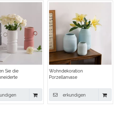
en Sie die
Wohndekoration
neiderte
Porzellanvase
ung verschiedener
d Stile rosa 、
kundigen
erkundigen
-Weiß -Keramikvasen