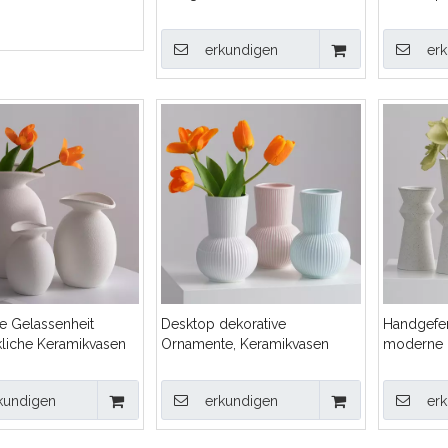
asen
Verarbeitungsdesktop -
dekorative Keramikvase
erkundigen
er
te Gelassenheit
Desktop dekorative
Handgefer
liche Keramikvasen
Ornamente, Keramikvasen
moderne m
ruchsvolle Räume
weiße Ke
kundigen
erkundigen
er