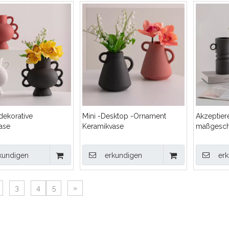
dekorative
Mini -Desktop -Ornament
Akzeptier
ase
Keramikvase
maßgesch
Verarbeit
Farben un
kundigen
erkundigen
er
Schwarz 
3
4
5
»