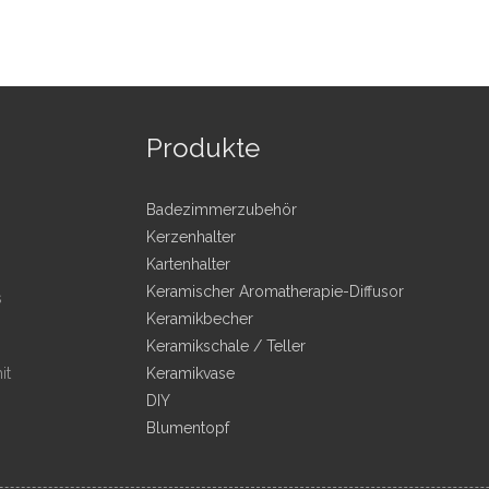
Produkte
Badezimmerzubehör
Kerzenhalter
Kartenhalter
Keramischer Aromatherapie-Diffusor
s
Keramikbecher
Keramikschale / Teller
it
Keramikvase
DIY
Blumentopf