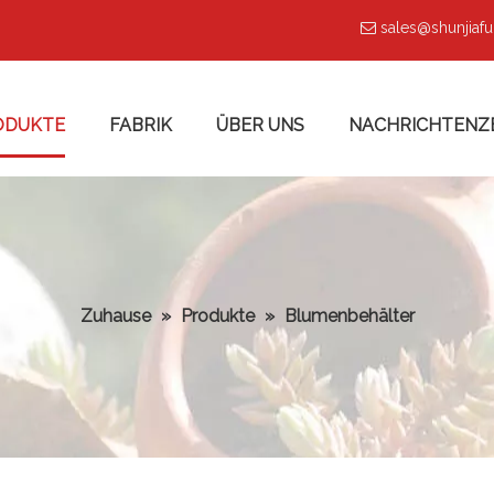
sales@shunjiaf

ODUKTE
FABRIK
ÜBER UNS
NACHRICHTENZ
Zuhause
»
Produkte
»
Blumenbehälter