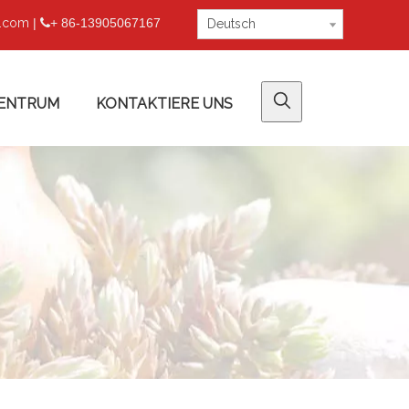
u.com
|
+ 86-13905067167

Deutsch
ENTRUM
KONTAKTIERE UNS