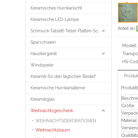
Keramisches Hurrikanlicht
Keramische LED-Lampe
Anteil an:
Schmuck-Tablett-Teller-Platten-Schmuck-Unterstützung
Sparschwein
Modell N
Haustiergerät
Transpo
HS-Cod
Windspiele
Produk
Keramik für den täglichen Bedarf
Keramische Hurrikanlaterne
Produkt
Beschre
Keramikglas
Größe
Weihnachtsgeschenk
Verpac
Material
WEIHNACHTSDEKORATIONEN
Verwen
Weihnachtsbaum
Qualität