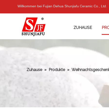
Willkommen bei Fujian Dehua Shunjiafu Ceramic Co., Ltd.
ZUHAUSE
PR
Zuhause
»
Produkte
»
Weihnachtsgeschen