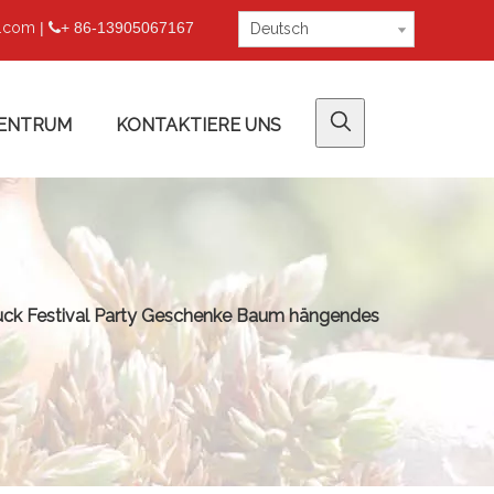
u.com
|
+ 86-13905067167

Deutsch
ENTRUM
KONTAKTIERE UNS
uck Festival Party Geschenke Baum hängendes