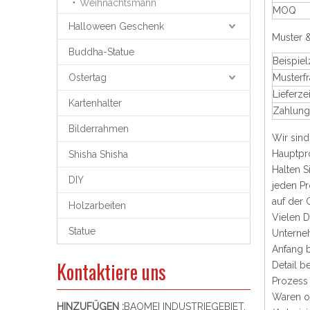
Weihnachtsmann
MOQ
Halloween Geschenk
Muster & 
Buddha-Statue
Beispiel
Ostertag
Musterfr
Lieferzei
Kartenhalter
Zahlungs
Bilderrahmen
Wir sind
Hauptpro
Shisha Shisha
Halten S
DIY
jeden P
auf der 
Holzarbeiten
Vielen D
Statue
Unterneh
Anfang b
Kontaktiere uns
Detail b
Prozess 
Waren o
HINZUFÜGEN :
BAOMEI INDUSTRIEGEBIET,