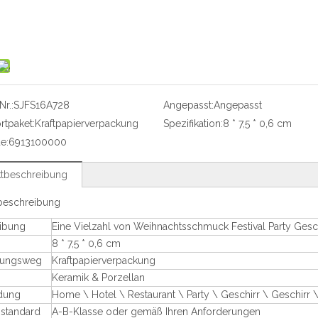
r.:
SJFS16A728
Angepasst:
Angepasst
rtpaket:
Kraftpapierverpackung
Spezifikation:
8 * 7,5 * 0,6 cm
e:
6913100000
tbeschreibung
beschreibung
ibung
Eine Vielzahl von Weihnachtsschmuck Festival Party Ge
8 * 7,5 * 0,6 cm
kungsweg
Kraftpapierverpackung
Keramik & Porzellan
dung
Home \ Hotel \ Restaurant \ Party \ Geschirr \ Geschirr 
sstandard
A-B-Klasse oder gemäß Ihren Anforderungen