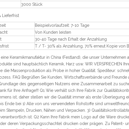
3000 Stück
Lieferfrist
zeit
Beispielvorlaufzeit: 7-10 Tage
acht
Von Kunden leisten
t
30-40 Tage nach Erhalt der Anzahlung
frist
T / T- 30% als Anzahlung, 70% erneut Kopie von B 
 eine Keramikmanufaktur in China (Festland), die unser Unternehmen
dukte sind hauptsächlich Keramik, Harz usw. WIR VERSPRECHEN Ihre 
ie die Massenproduktion als Probe in hoher Qualität. Spediteur: schne
rozess. FAQ Begrüßen Sie Kunden, Wirtschaftsverbände und Freunde a
Grundlage des gegenseitigen Nutzens eine Zusammenarbeit zu suchen. Wi
ank für Ihre Anfrage!!! Q1 Wie verhält sich Ihre Fabrik zur Qualitätskon
mens ist, daher stellen wir die Qualität immer als erste Überlegung ei
is Ende bei 1) Alle von uns verwendeten Rohstoffe sind umweltfreund
eim Stempeln, Drucken, Nähen und Verpacken. 3) Qualitätskontrollabtei
verantwortlich ist. Q2 Kann Ihre Fabrik mein Logo auf die Ware druck
der deren Verpackungsschachtel drucken oder prägen. Zu Patent- u