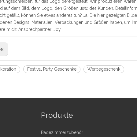
ierungsschreiben) für das Logo bereitgestellt. Wir produzieren War
d auf dem Bild, dem Logo, den Größen usw. des Kunden. Detailinform
icht gefällt, können Sie etwas anderes tun? Ja! Die hier gezeigten Bild
edenen Designs, Materialien, Verpackungen und Größen haben, um Ih
ere mich: Ansprechpartner: Joy
ge:
koration
Festival Party Geschenke
Werbegeschenk
Produkte
Badezimmerzubehör