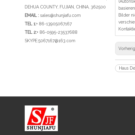
(Autoris
DEHUA COUNTY, FUJIAN, CHINA, 362500
basieren
Bilder n
EMAIL :
sales@shunjiafu.com
verschi
TEL 1
:
+ 86-13905067167
Kontakti
TEL 2:
+ 86-0595-23537688
SKYPE:
5067167@163.com
Vorheri
Haus De