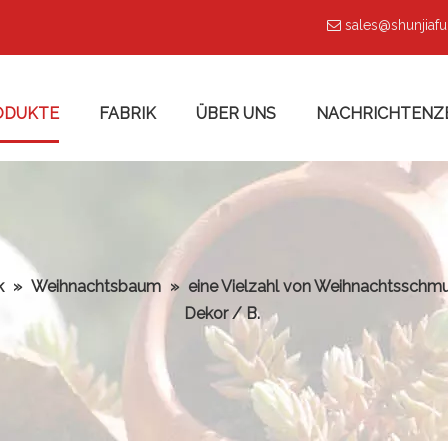
sales@shunjiaf

ODUKTE
FABRIK
ÜBER UNS
NACHRICHTENZ
k
»
Weihnachtsbaum
»
eine Vielzahl von Weihnachtsschm
Dekor / B.