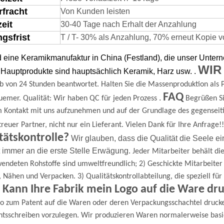
rfracht
Von Kunden leisten
zeit
30-40 Tage nach Erhalt der Anzahlung
gsfrist
T / T- 30% als Anzahlung, 70% erneut Kopie von
d eine Keramikmanufaktur in China (Festland), die unser Unte
WIR
Hauptprodukte sind hauptsächlich Keramik, Harz usw.
.
b von 24 Stunden beantwortet.
Halten Sie die Massenproduktion als P
FAQ
.
uemer.
Qualität: Wir haben QC für jeden Prozess
Begrüßen Si
m Kontakt mit uns aufzunehmen und auf der Grundlage des gegenseit
 treuer Partner, nicht nur ein Lieferant.
Vielen Dank für Ihre Anfrage!!
tätskontrolle?
Wir glauben, dass die Qualität die Seele ei
t immer an die erste Stelle
Erwägung.
Jeder Mitarbeiter behält die
endeten Rohstoffe sind umweltfreundlich;
2) Geschickte Mitarbeite
, Nähen und Verpacken.
3) Qualitätskontrollabteilung, die speziell f
 Kann Ihre Fabrik mein Logo auf die Ware dr
go zum Patent auf die Waren oder deren Verpackungsschachtel druck
tsschreiben vorzulegen.
Wir produzieren Waren normalerweise basi