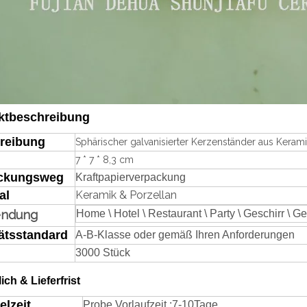
ktbeschreibung
reibung
Sphärischer galvanisierter Kerzenständer aus Kerami
7 * 7 * 8,3 cm
ckungsweg
Kraftpapierverpackung
al
Keramik & Porzellan
endung
Home \ Hotel \ Restaurant \ Party \ Geschirr \ Ge
ätsstandard
A-B-Klasse oder gemäß Ihren Anforderungen
3000 Stück
lich & Lieferfrist
elzeit
Probe Vorlaufzeit
:
7-
1
0
Tage