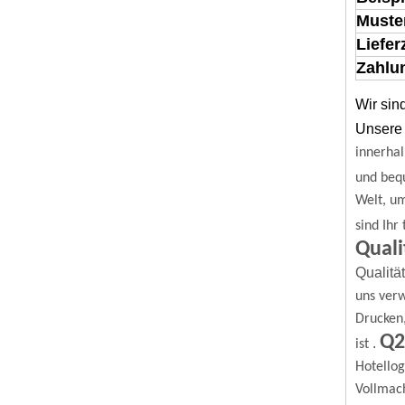
Muste
Liefer
Zahlun
Wir sin
Unsere 
innerhal
und beq
Welt, u
sind Ihr
Quali
Qualitä
uns verw
Drucken
Q2
.
ist
Hotello
Vollmach