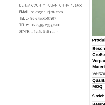
DEHUA COUNTY, FUJIAN, CHINA, 362500
EMAIL :
sales@shunjiafu.com
TEL 1
:
+ 86-13905067167
TEL 2:
+ 86-0595-23537688
SKYPE:
5067167@163.com
Produ
Besch
Größe
Verpa
Materi
Verw
Qualit
MOQ
S
reich
Beispi