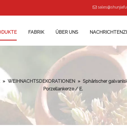
sales@shunjiaf

ODUKTE
FABRIK
ÜBER UNS
NACHRICHTENZ
»
WEIHNACHTSDEKORATIONEN
»
Sphärischer galvanis
Porzellankerze / E.