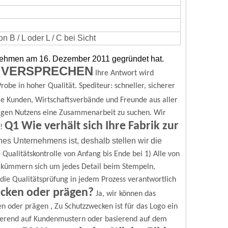
 B / L oder L / C bei Sicht
rnehmen am 16. Dezember 2011 gegründet hat.
 VERSPRECHEN
Ihre Antwort wird
robe in hoher Qualität.
Spediteur: schneller, sicherer
e Kunden, Wirtschaftsverbände und Freunde aus aller
igen Nutzens eine Zusammenarbeit zu suchen.
Wir
Q1 Wie verhält sich Ihre Fabrik zur
!
nes Unternehmens ist, deshalb stellen wir die
 Qualitätskontrolle von Anfang bis Ende bei
1) Alle von
r kümmern sich um jedes Detail beim Stempeln,
ür die Qualitätsprüfung in jedem Prozess verantwortlich
ucken oder prägen?
Ja, wir können das
,
en oder prägen
Zu Schutzzwecken ist für das Logo ein
erend auf Kundenmustern oder basierend auf dem