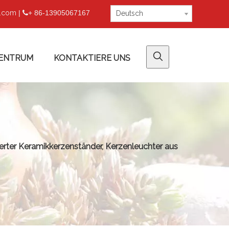
u.com
|
+ 86-13905067167

Deutsch
ENTRUM
KONTAKTIERE UNS
ierter Keramikkerzenständer, Kerzenleuchter aus