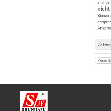
Bild, de
nicht
können s
entspre
Ansprec
Vorheri
Keramik