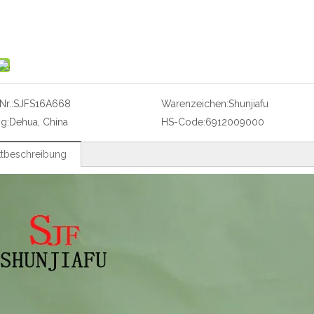
r.:
SJFS16A668
Warenzeichen:
Shunjiafu
g:
Dehua, China
HS-Code:
6912009000
tbeschreibung