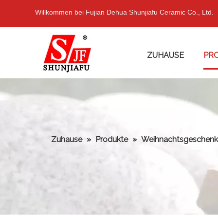
Willkommen bei Fujian Dehua Shunjiafu Ceramic Co., Ltd.
ZUHAUSE
PR
Zuhause
»
Produkte
»
Weihnachtsgeschenk