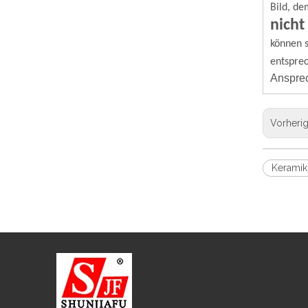
Bild, de
nicht
können s
entspre
Ansprec
Vorheri
Keramik