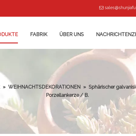
sales@shunjiaf

ODUKTE
FABRIK
ÜBER UNS
NACHRICHTENZ
»
WEIHNACHTSDEKORATIONEN
»
Sphärischer galvanis
Porzellankerze / B.