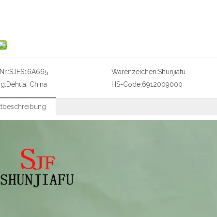
r.:
SJFS16A665
Warenzeichen:
Shunjiafu
g:
Dehua, China
HS-Code:
6912009000
tbeschreibung