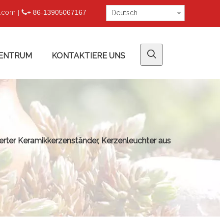
u.com
|
+ 86-13905067167

Deutsch
ENTRUM
KONTAKTIERE UNS
ierter Keramikkerzenständer, Kerzenleuchter aus