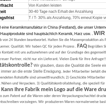
rfracht
Von Kunden leisten
zeit
30-40 Tage nach Erhalt der Anzahlung
gsfrist
T / T- 30% als Anzahlung, 70% erneut Kopie von
d eine Keramikmanufaktur in China (Festland), die unser Unte
WIR
Hauptprodukte sind hauptsächlich Keramik, Harz usw.
.
b von 24 Stunden beantwortet.
Halten Sie die Massenproduktion als P
FAQ
.
uemer.
Qualität: Wir haben QC für jeden Prozess
Begrüßen Si
m Kontakt mit uns aufzunehmen und auf der Grundlage des gegenseit
 treuer Partner, nicht nur ein Lieferant.
Vielen Dank für Ihre Anfrage!!
tätskontrolle?
Wir glauben, dass die Qualität die Seele ei
t immer an die erste Stelle
Erwägung.
Jeder Mitarbeiter behält die
endeten Rohstoffe sind umweltfreundlich;
2) Geschickte Mitarbeite
, Nähen und Verpacken.
3) Qualitätskontrollabteilung, die speziell f
 Kann Ihre Fabrik mein Logo auf die Ware dr
go zum Patent auf die Waren oder deren Verpackungsschachtel druck
tsschreiben vorzulegen.
Wir produzieren Waren normalerweise basi