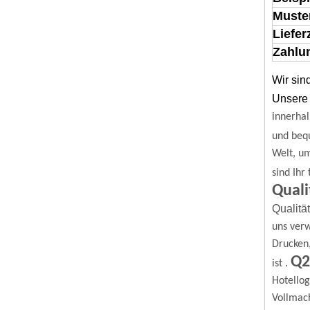
Muste
Liefer
Zahlun
Wir sin
Unsere 
innerhal
und beq
Welt, u
sind Ihr
Quali
Qualitä
uns verw
Drucken
Q2
.
ist
Hotello
Vollmach