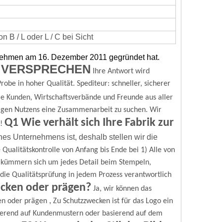
 B / L oder L / C bei Sicht
rnehmen am 16. Dezember 2011 gegründet hat.
 VERSPRECHEN
Ihre Antwort wird
robe in hoher Qualität.
Spediteur: schneller, sicherer
e Kunden, Wirtschaftsverbände und Freunde aus aller
igen Nutzens eine Zusammenarbeit zu suchen.
Wir
Q1 Wie verhält sich Ihre Fabrik zur
!
nes Unternehmens ist, deshalb stellen wir die
 Qualitätskontrolle von Anfang bis Ende bei
1) Alle von
r kümmern sich um jedes Detail beim Stempeln,
ür die Qualitätsprüfung in jedem Prozess verantwortlich
ucken oder prägen?
Ja, wir können das
,
en oder prägen
Zu Schutzzwecken ist für das Logo ein
erend auf Kundenmustern oder basierend auf dem