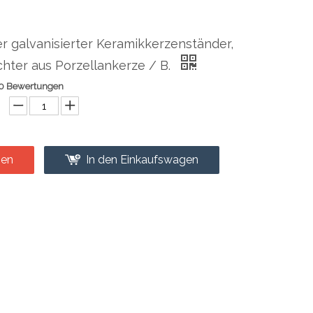
r galvanisierter Keramikkerzenständer,
hter aus Porzellankerze / B.
0 Bewertungen
gen
In den Einkaufswagen