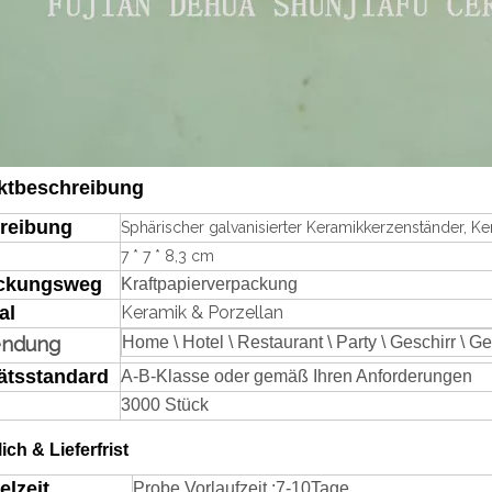
ktbeschreibung
reibung
Sphärischer galvanisierter Keramikkerzenständer, Ke
7 * 7 * 8,3 cm
ckungsweg
Kraftpapierverpackung
al
Keramik & Porzellan
endung
Home \ Hotel \ Restaurant \ Party \ Geschirr \ Ge
ätsstandard
A-B-Klasse oder gemäß Ihren Anforderungen
3000 Stück
lich & Lieferfrist
elzeit
Probe Vorlaufzeit
:
7-
1
0
Tage