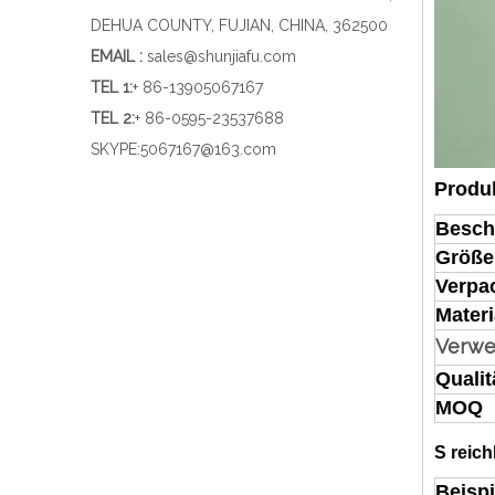
DEHUA COUNTY, FUJIAN, CHINA, 362500
EMAIL :
sales@shunjiafu.com
TEL 1
:
+ 86-13905067167
TEL 2:
+ 86-0595-23537688
SKYPE:
5067167@163.com
Produ
Besch
Größe
Verpa
Materi
Verw
Qualit
MOQ
S
reich
Beispi