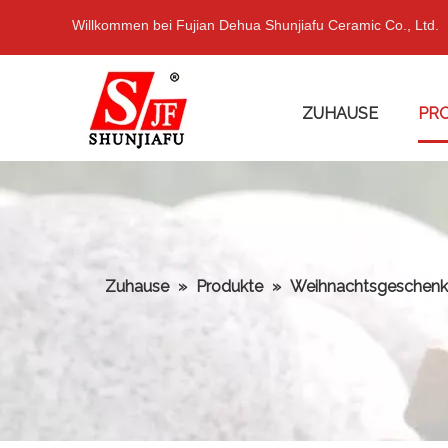
Willkommen bei Fujian Dehua Shunjiafu Ceramic Co., Ltd.
ZUHAUSE
PR
Zuhause
»
Produkte
»
Weihnachtsgeschenk