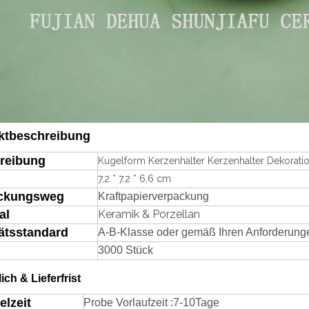
ktbeschreibung
reibung
Kugelform Kerzenhalter Kerzenhalter Dekoratio
7,2 * 7,2 * 6,6 cm
ckungsweg
Kraftpapierverpackung
al
Keramik & Porzellan
ätsstandard
A-B-Klasse oder gemäß Ihren Anforderung
3000 Stück
lich & Lieferfrist
elzeit
Probe Vorlaufzeit
:
7-
1
0
Tage