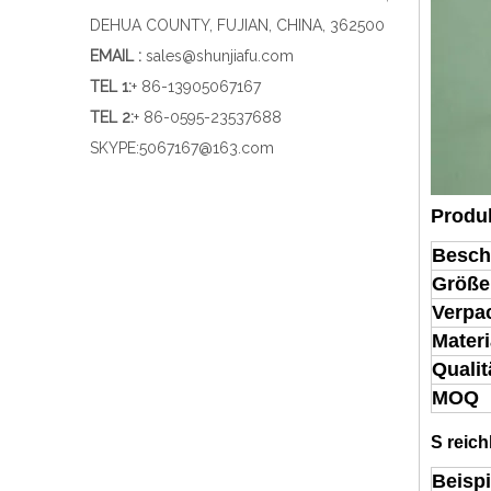
DEHUA COUNTY, FUJIAN, CHINA, 362500
EMAIL :
sales@shunjiafu.com
TEL 1
:
+ 86-13905067167
TEL 2:
+ 86-0595-23537688
SKYPE:
5067167@163.com
Produ
Besch
Größe
Verpa
Materi
Qualit
MOQ
S
reich
Beispi