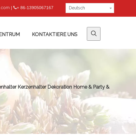
u.com
|
+ 86-13905067167

Deutsch
ENTRUM
KONTAKTIERE UNS
nhalter Kerzenhalter Dekoration Home & Party &