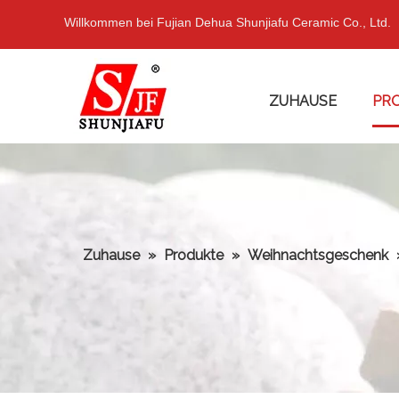
Willkommen bei Fujian Dehua Shunjiafu Ceramic Co., Ltd.
ZUHAUSE
PR
Zuhause
»
Produkte
»
Weihnachtsgeschenk