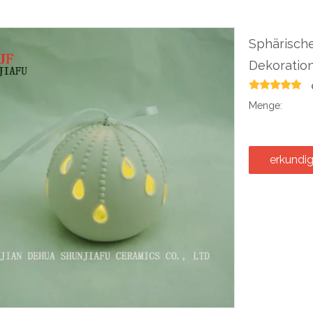
Sphärische
Dekoratio
Menge:
erkundi