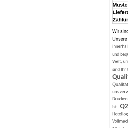
Muste
Liefer
Zahlun
Wir sin
Unsere 
innerhal
und beq
Welt, u
sind Ihr
Quali
Qualitä
uns verw
Drucken
Q2
.
ist
Hotello
Vollmach