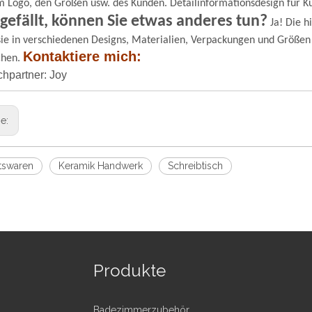
m Logo, den Größen usw. des Kunden. Detailinformationsdesign für K
 gefällt, können Sie etwas anderes tun?
Ja! Die h
ie in verschiedenen Designs, Materialien, Verpackungen und Größen
Kontaktiere mich:
chen.
hpartner: Joy
ge:
tswaren
Keramik Handwerk
Schreibtisch
Produkte
Badezimmerzubehör