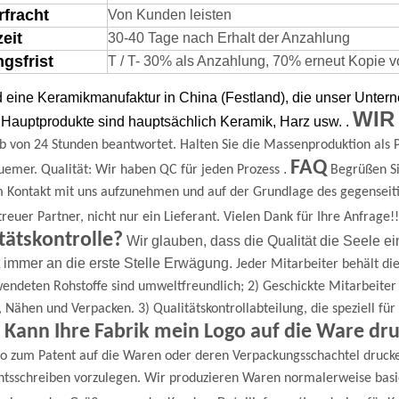
rfracht
Von Kunden leisten
zeit
30-40 Tage nach Erhalt der Anzahlung
gsfrist
T / T- 30% als Anzahlung, 70% erneut Kopie von
d eine Keramikmanufaktur in China (Festland), die unser Unte
WIR
Hauptprodukte sind hauptsächlich Keramik, Harz usw.
.
b von 24 Stunden beantwortet.
Halten Sie die Massenproduktion als P
FAQ
.
uemer.
Qualität: Wir haben QC für jeden Prozess
Begrüßen Si
m Kontakt mit uns aufzunehmen und auf der Grundlage des gegenseit
 treuer Partner, nicht nur ein Lieferant.
Vielen Dank für Ihre Anfrage!!
tätskontrolle?
Wir glauben, dass die Qualität die Seele ei
t immer an die erste Stelle
Erwägung.
Jeder Mitarbeiter behält die
endeten Rohstoffe sind umweltfreundlich;
2) Geschickte Mitarbeite
, Nähen und Verpacken.
3) Qualitätskontrollabteilung, die speziell f
 Kann Ihre Fabrik mein Logo auf die Ware dr
go zum Patent auf die Waren oder deren Verpackungsschachtel druck
tsschreiben vorzulegen.
Wir produzieren Waren normalerweise basi