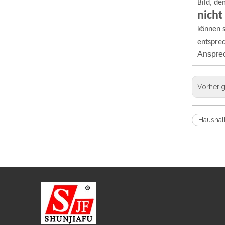
Bild, de
nicht
können s
entspre
Ansprec
Vorheri
Haushal