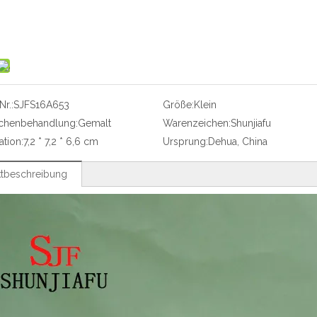
r.:
SJFS16A653
Größe:
Klein
ächenbehandlung:
Gemalt
Warenzeichen:
Shunjiafu
ation:
7,2 * 7,2 * 6,6 cm
Ursprung:
Dehua, China
tbeschreibung