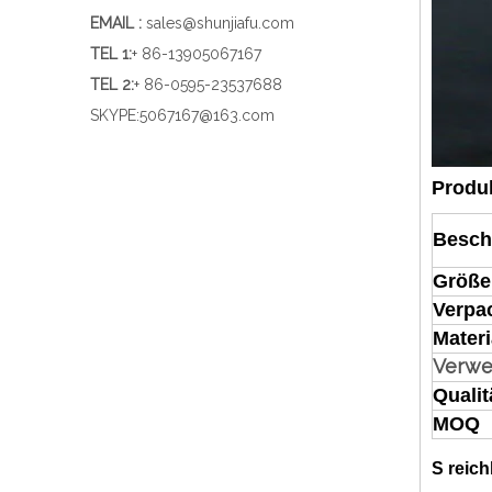
EMAIL :
sales@shunjiafu.com
TEL 1
:
+ 86-13905067167
TEL 2:
+ 86-0595-23537688
SKYPE:
5067167@163.com
Produ
Besch
Größe
Verpa
Materi
Verw
Qualit
MOQ
S
reich