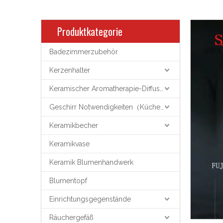
Produktkategorie
Badezimmerzubehör
Kerzenhalter
Keramischer Aromatherapie-Diffusor
Geschirr Notwendigkeiten（Küchenutensilien）
Keramikbecher
Keramikvase
Keramik Blumenhandwerk
Blumentopf
Einrichtungsgegenstände
Räuchergefäß