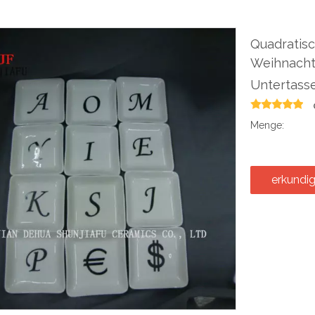
Quadratisc
Weihnachts
Untertass
Menge:
erkundi