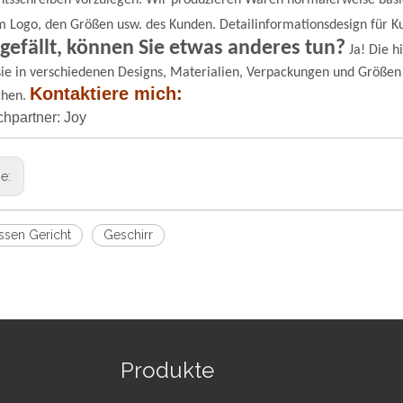
tsschreiben vorzulegen.
Wir produzieren Waren normalerweise basi
m Logo, den Größen usw. des Kunden. Detailinformationsdesign für K
 gefällt, können Sie etwas anderes tun?
Ja! Die h
ie in verschiedenen Designs, Materialien, Verpackungen und Größen
Kontaktiere mich:
chen.
hpartner: Joy
ge:
sen Gericht
Geschirr
Produkte