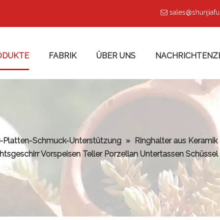
sales@shunjiaf

ODUKTE
FABRIK
ÜBER UNS
NACHRICHTENZ
r-Platten-Schmuck-Unterstützung
»
Ringhalter aus Keramik
tsgeschirr Vorspeisen Teller Porzellan Untertassen Schüssel 