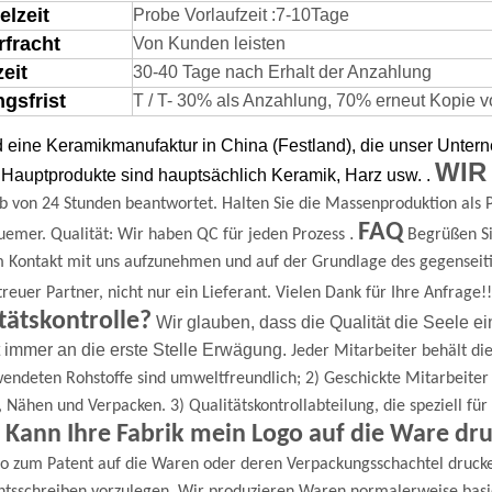
elzeit
Probe Vorlaufzeit
:
7-
1
0
Tage
rfracht
Von Kunden leisten
zeit
30-40 Tage nach Erhalt der Anzahlung
gsfrist
T / T- 30% als Anzahlung, 70% erneut Kopie von
d eine Keramikmanufaktur in China (Festland), die unser Unte
WIR
Hauptprodukte sind hauptsächlich Keramik, Harz usw.
.
b von 24 Stunden beantwortet.
Halten Sie die Massenproduktion als P
FAQ
.
uemer.
Qualität: Wir haben QC für jeden Prozess
Begrüßen Si
m Kontakt mit uns aufzunehmen und auf der Grundlage des gegenseit
 treuer Partner, nicht nur ein Lieferant.
Vielen Dank für Ihre Anfrage!!
tätskontrolle?
Wir glauben, dass die Qualität die Seele ei
t immer an die erste Stelle
Erwägung.
Jeder Mitarbeiter behält die
endeten Rohstoffe sind umweltfreundlich;
2) Geschickte Mitarbeite
, Nähen und Verpacken.
3) Qualitätskontrollabteilung, die speziell f
 Kann Ihre Fabrik mein Logo auf die Ware dr
go zum Patent auf die Waren oder deren Verpackungsschachtel druck