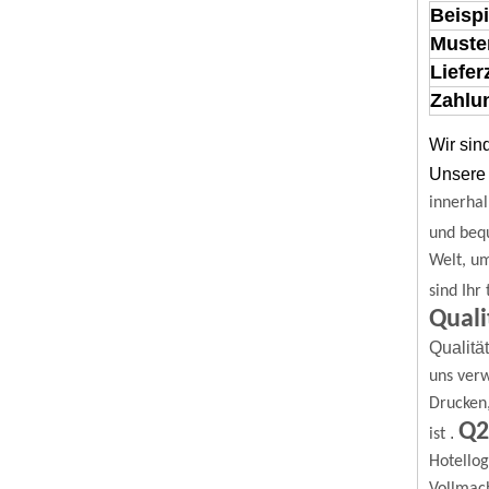
Beispi
Muste
Liefer
Zahlun
Wir sin
Unsere 
innerhal
und beq
Welt, u
sind Ihr
Quali
Qualitä
uns verw
Drucken
Q2
.
ist
Hotello