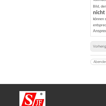
Vollmach
Bild, de
nicht
können s
entspre
Ansprec
Vorheri
Abendes