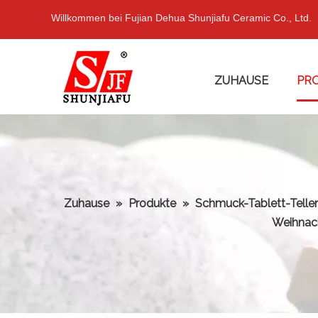
Willkommen bei Fujian Dehua Shunjiafu Ceramic Co., Ltd.
ZUHAUSE
PR
Zuhause
»
Produkte
»
Schmuck-Tablett-Telle
Weihnach