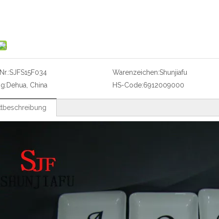
r.:
SJFS15F034
Warenzeichen:
Shunjiafu
g:
Dehua, China
HS-Code:
6912009000
tbeschreibung