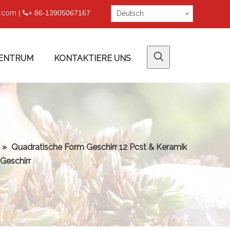
u.com
|
+ 86-13905067167

Deutsch
ENTRUM
KONTAKTIERE UNS
»
Quadratische Form Geschirr 12 Pcst & Keramik
Geschirr