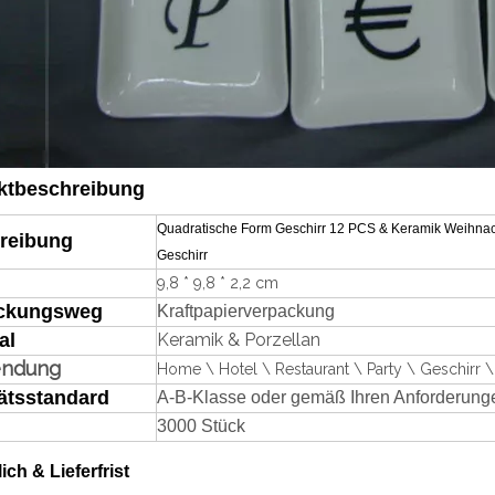
ktbeschreibung
Quadratische Form Geschirr 12 PCS & Keramik Weihnach
reibung
Geschirr
9,8 * 9,8 * 2,2 cm
ckungsweg
Kraftpapierverpackung
al
Keramik & Porzellan
endung
Home \ Hotel \ Restaurant \ Party \ Geschirr \
ätsstandard
A-B-Klasse oder gemäß Ihren Anforderung
3000 Stück
lich & Lieferfrist