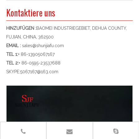
Kontaktiere uns
HINZUFÜGEN :
BAOMEI INDUSTRIEGEBIET, DEHUA COUNTY,
FUJIAN, CHINA, 362500
EMAIL :
sales@shunjiafu.com
TEL 1
:
+ 86-13905067167
TEL 2:
+ 86-0595-23537688
SKYPE:
5067167@163.com