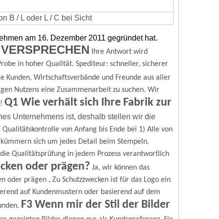
 B / L oder L / C bei Sicht
rnehmen am 16. Dezember 2011 gegründet hat.
 VERSPRECHEN
Ihre Antwort wird
robe in hoher Qualität.
Spediteur: schneller, sicherer
e Kunden, Wirtschaftsverbände und Freunde aus aller
igen Nutzens eine Zusammenarbeit zu suchen.
Wir
Q1 Wie verhält sich Ihre Fabrik zur
!
nes Unternehmens ist, deshalb stellen wir die
 Qualitätskontrolle von Anfang bis Ende bei
1) Alle von
r kümmern sich um jedes Detail beim Stempeln,
ür die Qualitätsprüfung in jedem Prozess verantwortlich
ucken oder prägen?
Ja, wir können das
,
en oder prägen
Zu Schutzzwecken ist für das Logo ein
erend auf Kundenmustern oder basierend auf dem
F3 Wenn mir der Stil der Bilder
unden.