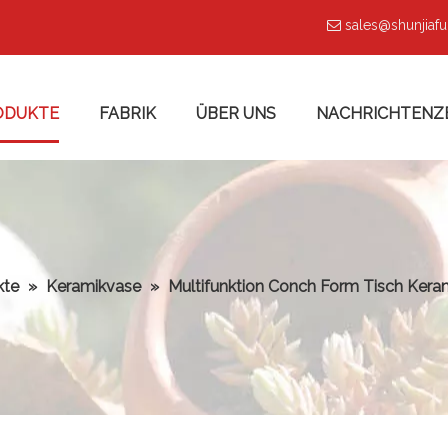
sales@shunjiaf

ODUKTE
FABRIK
ÜBER UNS
NACHRICHTENZ
kte
»
Keramikvase
»
Multifunktion Conch Form Tisch Kera