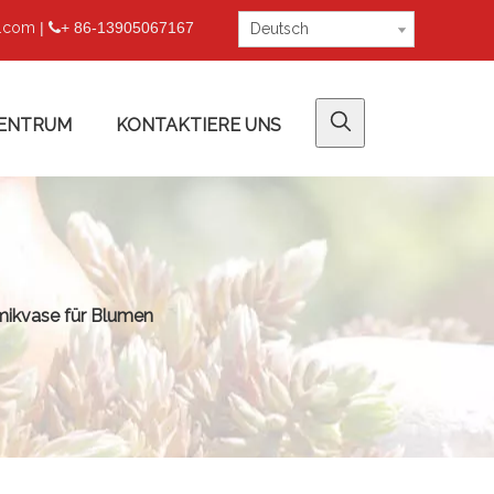
u.com
|
+ 86-13905067167

Deutsch
ENTRUM
KONTAKTIERE UNS
mikvase für Blumen