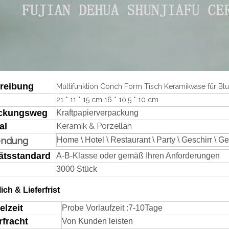
reibung
Multifunktion Conch Form Tisch Keramikvase für B
21 * 11 * 15 cm 16 * 10,5 * 10 cm
ckungsweg
Kraftpapierverpackung
al
Keramik & Porzellan
endung
H
ome \ Hotel \ Restaurant \ Party \ Geschirr \ G
ätsstandard
A-B-Klasse oder gemäß Ihren Anforderungen
3000 Stück
lich & Lieferfrist
elzeit
Probe Vorlaufzeit
:
7-
1
0
Tage
rfracht
Von Kunden leisten