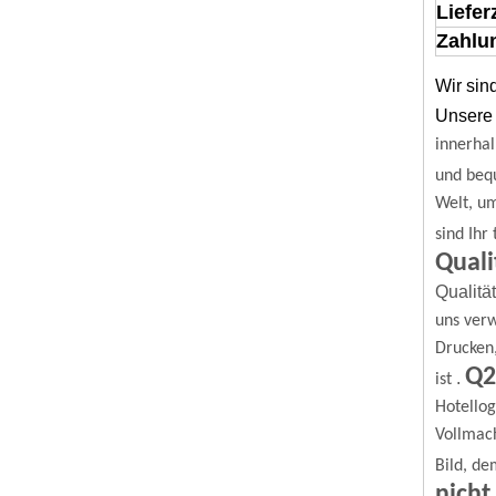
Liefer
Zahlun
Wir sin
Unsere 
innerhal
und beq
Welt, u
sind Ihr
Quali
Qualitä
uns verw
Drucken
Q2
.
ist
Hotello
Vollmach
Bild, de
nicht