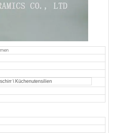
lumen
eschirr \ Küchenutensilien