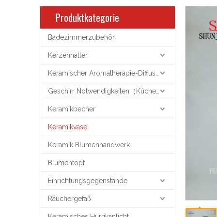
Produktkategorie
Badezimmerzubehör
Kerzenhalter
Keramischer Aromatherapie-Diffusor
Geschirr Notwendigkeiten（Küchenutensilien）
Keramikbecher
Keramikvase
Keramik Blumenhandwerk
Blumentopf
Einrichtungsgegenstände
Räuchergefäß
Keramisches Hurrikanlicht