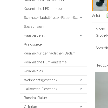
Keramische LED-Lampe
Anteil an:
Schmuck-Tablett-Teller-Platten-Schmuck-Unterstützung
Sparschwein
Modell N
Haustiergerät
Größe:
M
Windspiele
Spezifik
Keramik für den täglichen Bedarf
Keramische Hurrikanlaterne
Produk
Keramikglas
Weihnachtsgeschenk
Halloween Geschenk
Buddha-Statue
Ostertag