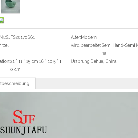
r.:
SJFS20170661
Alter:
Modern
ittel
wird bearbeitet:
Semi Hand-Semi 
na
ation:
21 * 11 * 15 cm 16 * 10,5 * 1
Ursprung:
Dehua, China
0 cm
tbeschreibung