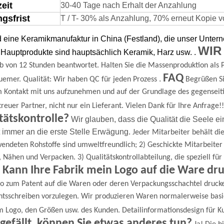
zeit
30-40 Tage nach Erhalt der Anzahlung
gsfrist
T / T- 30% als Anzahlung, 70% erneut Kopie von
d eine Keramikmanufaktur in China (Festland), die unser Unte
WIR
Hauptprodukte sind hauptsächlich Keramik, Harz usw.
.
b von 12 Stunden beantwortet.
Halten Sie die Massenproduktion als P
FAQ
.
uemer.
Qualität: Wir haben QC für jeden Prozess
Begrüßen Si
m Kontakt mit uns aufzunehmen und auf der Grundlage des gegenseit
 treuer Partner, nicht nur ein Lieferant.
Vielen Dank für Ihre Anfrage!!
tätskontrolle?
Wir glauben, dass die Qualität die Seele ei
t immer an die erste Stelle
Erwägung.
Jeder Mitarbeiter behält die
endeten Rohstoffe sind umweltfreundlich;
2) Geschickte Mitarbeite
, Nähen und Verpacken.
3) Qualitätskontrollabteilung, die speziell f
 Kann Ihre Fabrik mein Logo auf die Ware dr
go zum Patent auf die Waren oder deren Verpackungsschachtel druck
tsschreiben vorzulegen.
Wir produzieren Waren normalerweise basi
m Logo, den Größen usw. des Kunden. Detailinformationsdesign für K
 gefällt, können Sie etwas anderes tun?