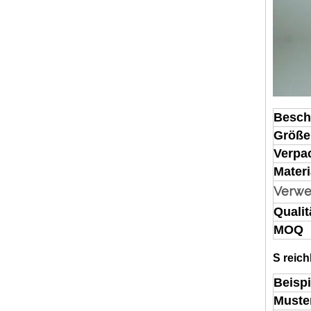
Besch
Größe
Verpa
Materi
Verw
Qualit
MOQ
S
reich
Beispi
Muste