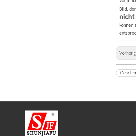
Vollmach
Bild, de
nicht
können s
entspre
Vorheri
Gesche