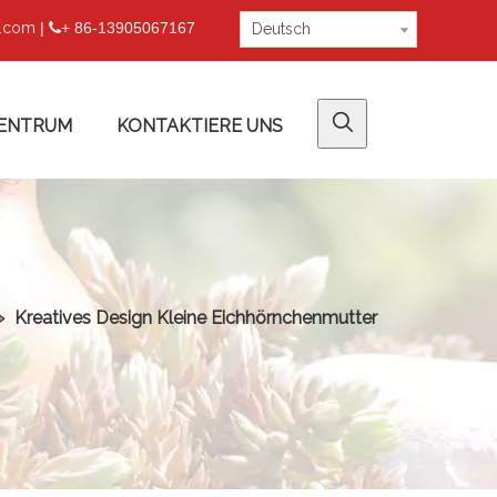
u.com
|
+ 86-13905067167

Deutsch
ENTRUM
KONTAKTIERE UNS
»
Kreatives Design Kleine Eichhörnchenmutter