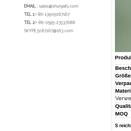
EMAIL :
sales@shunjiafu.com
TEL 1
:
+ 86-13905067167
TEL 2:
+ 86-0595-23537688
SKYPE:
5067167@163.com
Produ
Besch
Größe
Verpa
Materi
Verw
Qualit
MOQ
S
reich