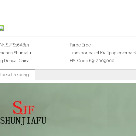
r.:
SJFS16A851
Farbe:
Erde
eichen:
Shunjiafu
Transportpaket:
Kraftpapierverpac
g:
Dehua, China
HS-Code:
6912009000
tbeschreibung