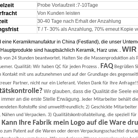
elzeit
Probe Vorlaufzeit
:
7-
1
0
Tage
rfracht
Von Kunden leisten
zeit
30-40 Tage nach Erhalt der Anzahlung
gsfrist
T / T- 30% als Anzahlung, 70% erneut Kopie von
d eine Keramikmanufaktur in China (Festland), die unser Unte
WIR
Hauptprodukte sind hauptsächlich Keramik, Harz usw.
.
b von 24 Stunden beantwortet.
Halten Sie die Massenproduktion als P
FAQ
.
uemer.
Qualität: Wir haben QC für jeden Prozess
Begrüßen Si
m Kontakt mit uns aufzunehmen und auf der Grundlage des gegenseit
 treuer Partner, nicht nur ein Lieferant.
Vielen Dank für Ihre Anfrage!!
tätskontrolle?
Wir glauben, dass die Qualität die Seele ei
t immer an die erste Stelle
Erwägung.
Jeder Mitarbeiter behält die
endeten Rohstoffe sind umweltfreundlich;
2) Geschickte Mitarbeite
, Nähen und Verpacken.
3) Qualitätskontrollabteilung, die speziell f
 Kann Ihre Fabrik mein Logo auf die Ware dr
go zum Patent auf die Waren oder deren Verpackungsschachtel druck