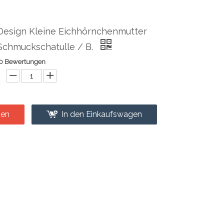
Design Kleine Eichhörnchenmutter
Schmuckschatulle / B.
0 Bewertungen
gen
In den Einkaufswagen