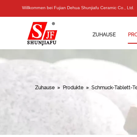
Willkommen bei Fujian Dehua Shunjiafu Ceramic Co., Ltd.
ZUHAUSE
PR
Zuhause
»
Produkte
»
Schmuck-Tablett-Te