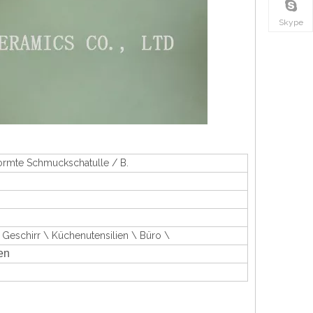
Skype
formte Schmuckschatulle / B.
 Geschirr \ Küchenutensilien \ Büro \
en