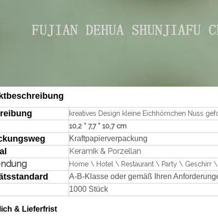
ktbeschreibung
reibung
kreatives Design kleine Eichhörnchen Nuss ge
10,2 * 7,7 * 10,7 cm
ckungsweg
Kraftpapierverpackung
al
Keramik & Porzellan
endung
Home \ Hotel \ Restaurant \ Party \ Geschirr \
ätsstandard
A-B-Klasse oder gemäß Ihren Anforderung
1000 Stück
lich & Lieferfrist