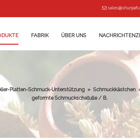
sales@shunjiaf

ODUKTE
FABRIK
ÜBER UNS
NACHRICHTENZ
ller-Platten-Schmuck-Unterstützung
»
Schmuckkästchen
geformte Schmuckschatulle / B.