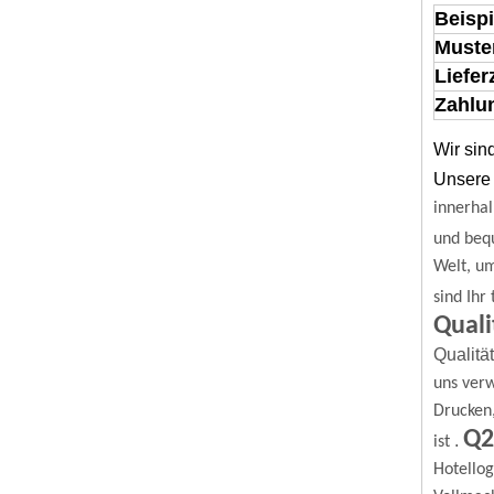
Beispi
Muste
Liefer
Zahlun
Wir sin
Unsere 
innerhal
und beq
Welt, u
sind Ihr
Quali
Qualitä
uns verw
Drucken
Q2
.
ist
Hotello