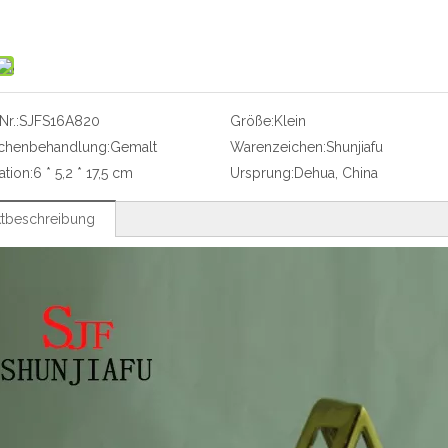
r.:
SJFS16A820
Größe:
Klein
ächenbehandlung:
Gemalt
Warenzeichen:
Shunjiafu
ation:
6 * 5,2 * 17,5 cm
Ursprung:
Dehua, China
tbeschreibung