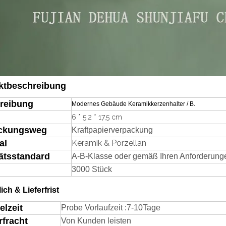
ktbeschreibung
reibung
Modernes Gebäude Keramikkerzenhalter / B.
6 * 5,2 * 17,5 cm
ckungsweg
Kraftpapierverpackung
al
Keramik & Porzellan
ätsstandard
A-B-Klasse oder gemäß Ihren Anforderung
3000 Stück
lich & Lieferfrist
elzeit
Probe Vorlaufzeit
:
7-
1
0
Tage
rfracht
Von Kunden leisten