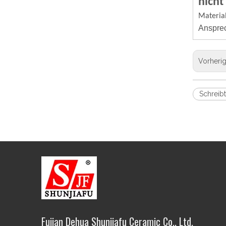
nicht 
Materia
Ansprec
Vorheri
Schreibt
Fujian Dehua Shunjiafu Ceramic Co., Ltd.