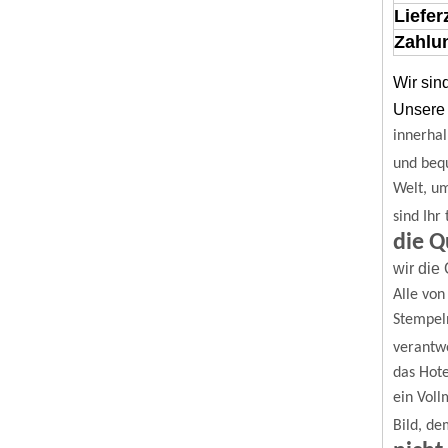
Liefer
Zahlun
Wir sin
Unsere 
innerhal
und beq
Welt, u
sind Ihr
die Q
wir die 
Alle von
Stempel
verantwo
das Hot
ein Voll
Bild, de