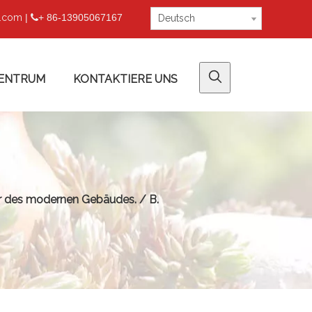
u.com
|
+ 86-13905067167

Deutsch
ENTRUM
KONTAKTIERE UNS
r des modernen Gebäudes. / B.