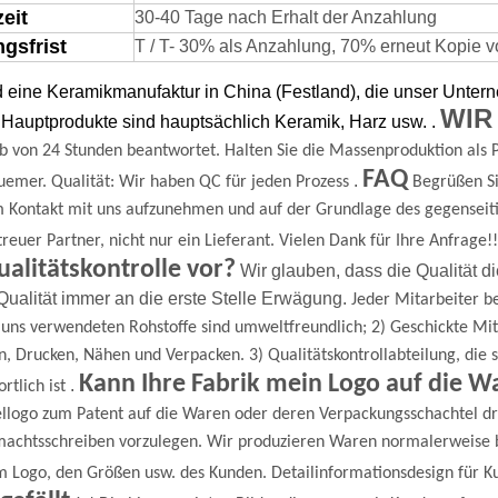
zeit
30-40 Tage nach Erhalt der Anzahlung
gsfrist
T / T- 30% als Anzahlung, 70% erneut Kopie von
d eine Keramikmanufaktur in China (Festland), die unser Unte
WIR
Hauptprodukte sind hauptsächlich Keramik, Harz usw.
.
b von 24 Stunden beantwortet.
Halten Sie die Massenproduktion als P
FAQ
.
uemer.
Qualität: Wir haben QC für jeden Prozess
Begrüßen Si
m Kontakt mit uns aufzunehmen und auf der Grundlage des gegenseit
 treuer Partner, nicht nur ein Lieferant.
Vielen Dank für Ihre Anfrage!!
ualitätskontrolle vor?
Wir glauben, dass die Qualität d
Qualität immer an die erste Stelle
Erwägung.
Jeder Mitarbeiter be
 uns verwendeten Rohstoffe sind umweltfreundlich;
2) Geschickte Mi
n, Drucken, Nähen und Verpacken.
3) Qualitätskontrollabteilung, die 
Kann Ihre Fabrik mein Logo auf die W
.
rtlich ist
ellogo zum Patent auf die Waren oder deren Verpackungsschachtel d
machtsschreiben vorzulegen.
Wir produzieren Waren normalerweise 
m Logo, den Größen usw. des Kunden. Detailinformationsdesign für K