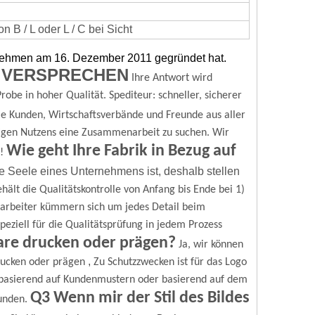
 B / L oder L / C bei Sicht
rnehmen am 16. Dezember 2011 gegründet hat.
 VERSPRECHEN
Ihre Antwort wird
robe in hoher Qualität.
Spediteur: schneller, sicherer
e Kunden, Wirtschaftsverbände und Freunde aus aller
igen Nutzens eine Zusammenarbeit zu suchen.
Wir
Wie geht Ihre Fabrik in Bezug auf
!
ie Seele eines Unternehmens ist, deshalb stellen
hält die Qualitätskontrolle von Anfang bis Ende bei
1)
tarbeiter kümmern sich um jedes Detail beim
speziell für die Qualitätsprüfung in jedem Prozess
are drucken oder prägen?
Ja, wir können
,
rucken oder prägen
Zu Schutzzwecken ist für das Logo
basierend auf Kundenmustern oder basierend auf dem
Q3 Wenn mir der Stil des Bildes
unden.