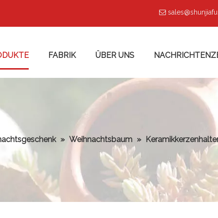
sales@shunjiaf

ODUKTE
FABRIK
ÜBER UNS
NACHRICHTENZ
nachtsgeschenk
»
Weihnachtsbaum
»
Keramikkerzenhalte