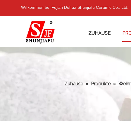
Willkommen bei Fujian Dehua Shunjiafu Ceramic Co., Ltd.
ZUHAUSE
PR
Zuhause
»
Produkte
»
Weih