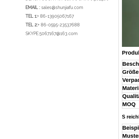
EMAIL :
sales@shunjiafu.com
TEL 1
:
+ 86-13905067167
TEL 2:
+ 86-0595-23537688
SKYPE:
5067167@163.com
Produ
Besch
Größe
Verpa
Materi
Qualit
MOQ
S
reich
Beispi
Muste