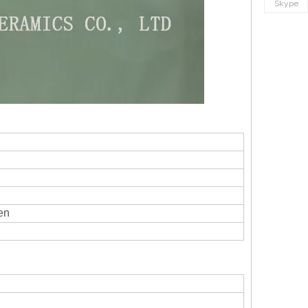
Skype
en