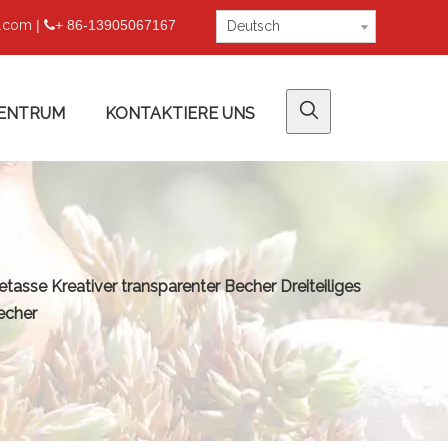
u.com
|
+ 86-13905067167

Deutsch
ENTRUM
KONTAKTIERE UNS
sse Kreativer transparenter Becher Dreiteiliges
echer