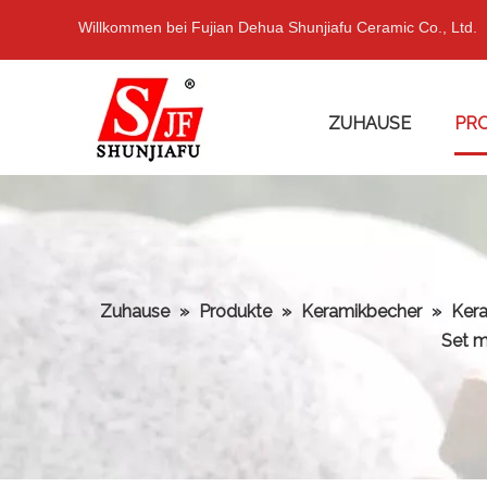
Willkommen bei Fujian Dehua Shunjiafu Ceramic Co., Ltd.
ZUHAUSE
PR
Zuhause
»
Produkte
»
Keramikbecher
»
Ker
Set m