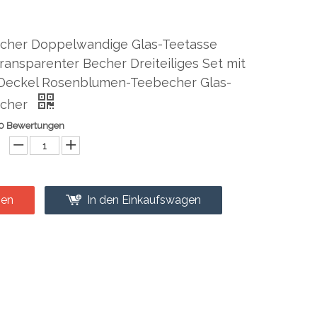
cher Doppelwandige Glas-Teetasse
transparenter Becher Dreiteiliges Set mit
d Deckel Rosenblumen-Teebecher Glas-
echer
0 Bewertungen
gen
In den Einkaufswagen