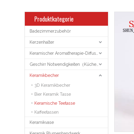
Produktkategorie
Badezimmerzubehör
Kerzenhalter
Keramischer Aromatherapie-Diffusor
Geschirr Notwendigkeiten（Küchenutensilien）
Keramikbecher
3D Keramikbecher
Bier Keramik Tasse
Keramische Teetasse
Kaffeetassen
Keramikvase
Keramik Blumenhandwerk