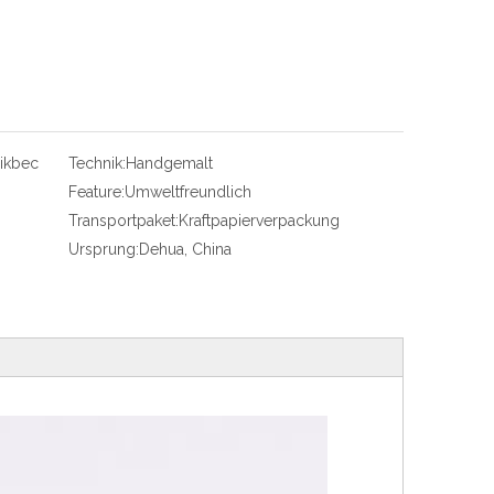
ikbec
Technik:
Handgemalt
Feature:
Umweltfreundlich
Transportpaket:
Kraftpapierverpackung
Ursprung:
Dehua, China