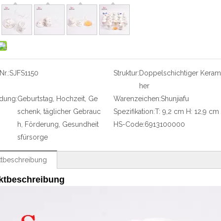
r.:
SJFS1150
Struktur:
Doppelschichtiger Keram
her
dung:
Geburtstag, Hochzeit, Ge
Warenzeichen:
Shunjiafu
schenk, täglicher Gebrauc
Spezifikation:
T: 9,2 cm H: 12,9 cm
h, Förderung, Gesundheit
HS-Code:
6913100000
sfürsorge
tbeschreibung
ktbeschreibung