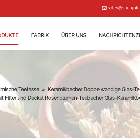
sales@shunjiaf

ODUKTE
FABRIK
ÜBER UNS
NACHRICHTENZ
amische Teetasse
»
Keramikbecher Doppelwandige Glas-Teeta
it Filter und Deckel Rosenblumen-Teebecher Glas-Keramikb