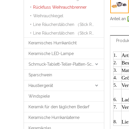
Rückfluss Weihrauchbrenner
Weihrauchkegel
Anteil an:
Line Räucherstäbchen （Stick Räucherstäbchen ）
Line Räucherstäbchen （Stick Räucherstäbchen ）
Produk
Keramisches Hurrikanlicht
Keramische LED-Lampe
Art
1.
Bes
2.
Schmuck-Tablett-Teller-Platten-Schmuck-Unterstützung
3.
Mate
Sparschwein
Gr
4.
Ver
5.
Haustiergerät
Windspiele
Lad
6.
Ver
Keramik für den täglichen Bedarf
7.
Keramische Hurrikanlaterne
Lie
8.
Keramikglas