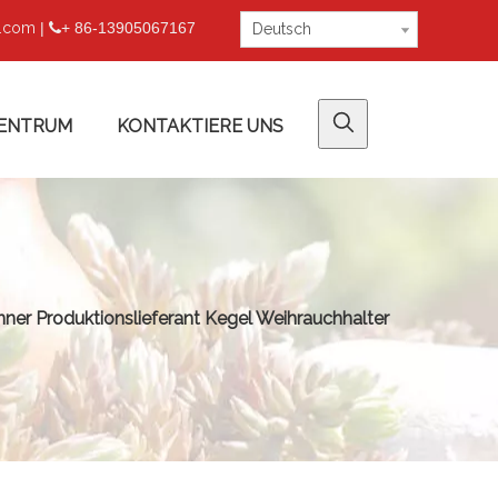
u.com
|
+ 86-13905067167

Deutsch
ENTRUM
KONTAKTIERE UNS
ner Produktionslieferant Kegel Weihrauchhalter