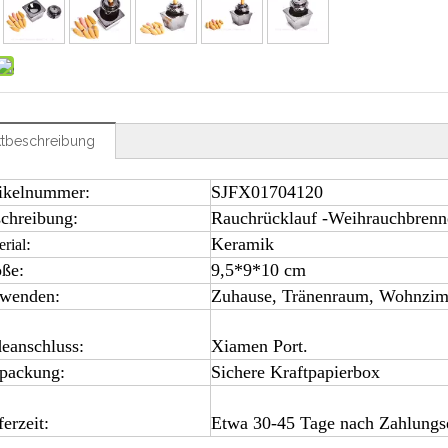
tbeschreibung
ikelnummer:
SJFX01704120
chreibung:
Rauchrücklauf -Weihrauchbrenn
:
Keramik
rial
öße
:
9,5*9*10 cm
wenden:
Zuhause, Tränenraum, Wohnzimm
eanschluss:
Xiamen Port.
packung:
Sichere Kraftpapierbox
ferzeit:
Etwa 30-45 Tage nach Zahlungs