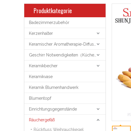
Produktkategorie
Badezimmerzubehör
Kerzenhalter
Keramischer Aromatherapie-Diffusor
Geschirr Notwendigkeiten（Küchenutensilien）
Keramikbecher
Keramikvase
Keramik Blumenhandwerk
Blumentopf
Einrichtungsgegenstände
Räuchergefäß
Rückfluss Weihrauchkegel