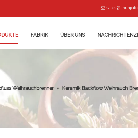
sales@shunjiaf

ODUKTE
FABRIK
ÜBER UNS
NACHRICHTENZ
fluss Weihrauchbrenner
»
Keramik Backflow Weihrauch Bren