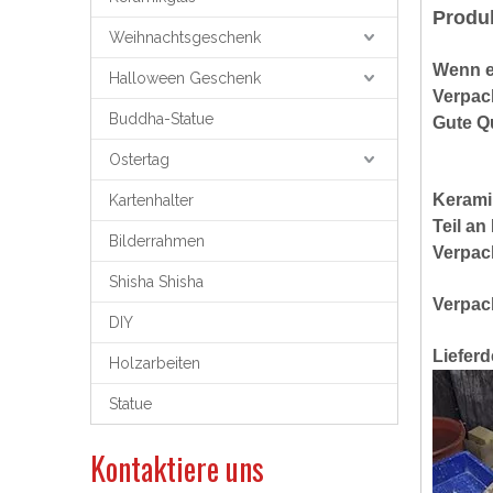
Produ
Weihnachtsgeschenk
Wenn e
Halloween Geschenk
Verpac
Buddha-Statue
Gute Q
Ostertag
Keramik
Kartenhalter
Teil a
Bilderrahmen
Verpac
Shisha Shisha
Verpac
DIY
Lieferd
Holzarbeiten
Statue
Kontaktiere uns