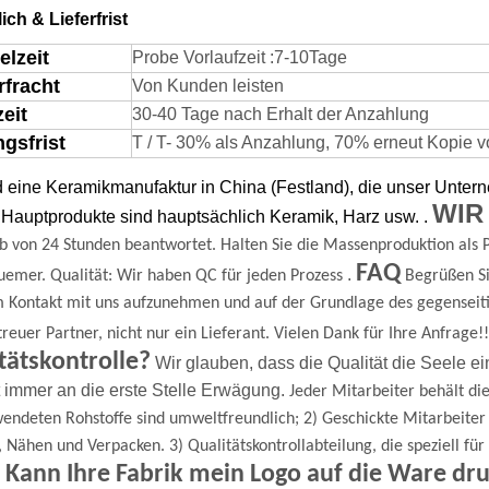
lich & Lieferfrist
elzeit
Probe Vorlaufzeit
:
7-
1
0
Tage
rfracht
Von Kunden leisten
zeit
30-40 Tage nach Erhalt der Anzahlung
gsfrist
T / T- 30% als Anzahlung, 70% erneut Kopie von
d eine Keramikmanufaktur in China (Festland), die unser Unte
WIR
Hauptprodukte sind hauptsächlich Keramik, Harz usw.
.
b von 24 Stunden beantwortet.
Halten Sie die Massenproduktion als P
FAQ
.
uemer.
Qualität: Wir haben QC für jeden Prozess
Begrüßen Si
m Kontakt mit uns aufzunehmen und auf der Grundlage des gegenseit
 treuer Partner, nicht nur ein Lieferant.
Vielen Dank für Ihre Anfrage!!
tätskontrolle?
Wir glauben, dass die Qualität die Seele ei
t immer an die erste Stelle
Erwägung.
Jeder Mitarbeiter behält die
endeten Rohstoffe sind umweltfreundlich;
2) Geschickte Mitarbeite
, Nähen und Verpacken.
3) Qualitätskontrollabteilung, die speziell f
 Kann Ihre Fabrik mein Logo auf die Ware dr