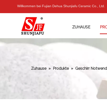
Willkommen bei Fujian Dehua Shunjiafu Ceramic Co., Ltd.
ZUHAUSE
PR
Zuhause
»
Produkte
»
Geschirr Notwend