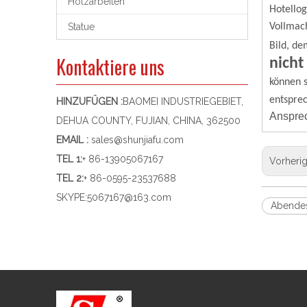
Holzarbeiten
Hotello
Statue
Vollmach
Bild, de
Kontaktiere uns
nicht
können s
entspre
HINZUFÜGEN :
BAOMEI INDUSTRIEGEBIET,
Ansprec
DEHUA COUNTY, FUJIAN, CHINA, 362500
EMAIL :
sales@shunjiafu.com
TEL 1
:
+ 86-13905067167
Vorheri
TEL 2:
+ 86-0595-23537688
SKYPE:
5067167@163.com
Abendes