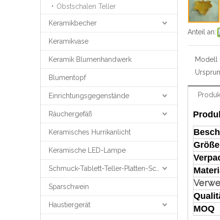
Obstschalen Teller
Keramikbecher
Anteil an:
Keramikvase
Keramik Blumenhandwerk
Modell N
Ursprun
Blumentopf
Produk
Einrichtungsgegenstände
Produ
Räuchergefäß
Besch
Keramisches Hurrikanlicht
Größe
Keramische LED-Lampe
Verpa
Schmuck-Tablett-Teller-Platten-Schmuck-Unterstützung
Materi
Verw
Sparschwein
Qualit
Haustiergerät
MOQ