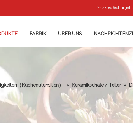
sales@shunjiaf

ODUKTE
FABRIK
ÜBER UNS
NACHRICHTENZ
igkeiten（Küchenutensilien）
»
Keramikschale / Teller
»
D