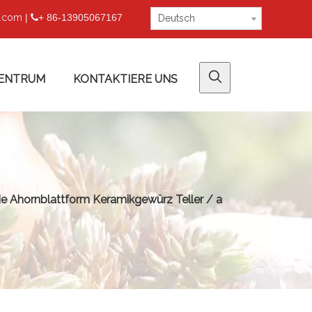
u.com
|
+ 86-13905067167

Deutsch
ENTRUM
KONTAKTIERE UNS
ie Ahornblattform Keramikgewürz Teller / a