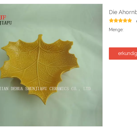
Die Ahornb
Menge:
erkundi