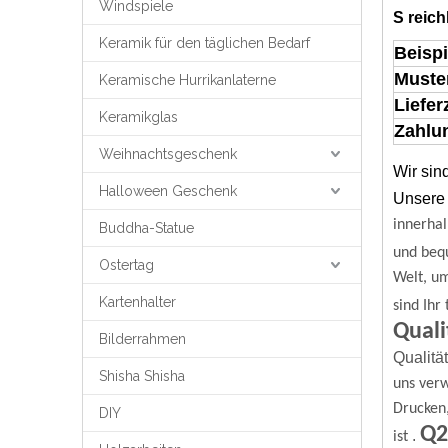
Windspiele
S
reich
Keramik für den täglichen Bedarf
Beispi
Muste
Keramische Hurrikanlaterne
Liefer
Keramikglas
Zahlun
Weihnachtsgeschenk
Wir sin
Halloween Geschenk
Unsere 
innerhal
Buddha-Statue
und beq
Ostertag
Welt, u
Kartenhalter
sind Ihr
Quali
Bilderrahmen
Qualitä
Shisha Shisha
uns verw
Drucken
DIY
Q2
.
ist