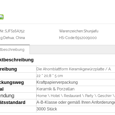
r.:
SJFS16A752
Warenzeichen:
Shunjiafu
g:
Dehua, China
HS-Code:
6912009000
tbeschreibung
ktbeschreibung
reibung
Die Ahornblattform Keramikgewürzplatte / A.
22 * 20,8 * 5 cm
ckungsweg
Kraftpapierverpackung
al
Keramik & Porzellan
endung
Home \ Hotel \ Restaurant \ Party \ Geschirr \
ätsstandard
A-B-Klasse oder gemäß Ihren Anforderung
3000 Stück